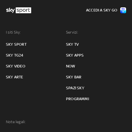
ACCEDI A SKY GO
I siti Sky:
Servizi:
SKY SPORT
SKY TV
SKY TG24
SKY APPS
SKY VIDEO
NOW
SKY ARTE
SKY BAR
SPAZI SKY
PROGRAMMI
Note legali: