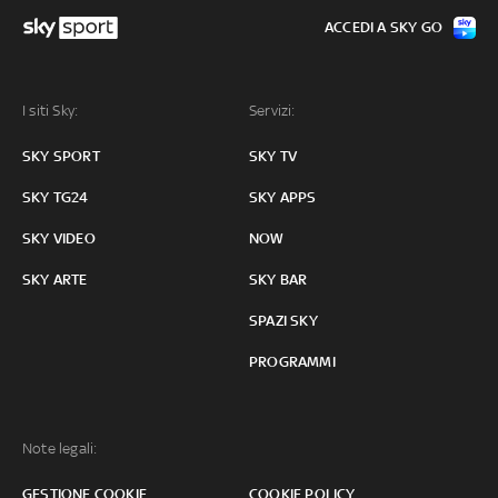
ACCEDI A SKY GO
I siti Sky:
Servizi:
SKY SPORT
SKY TV
SKY TG24
SKY APPS
SKY VIDEO
NOW
SKY ARTE
SKY BAR
SPAZI SKY
PROGRAMMI
Note legali:
GESTIONE COOKIE
COOKIE POLICY