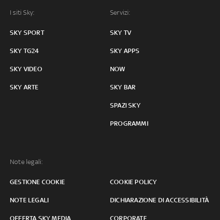
I siti Sky:
Servizi:
SKY SPORT
SKY TV
SKY TG24
SKY APPS
SKY VIDEO
NOW
SKY ARTE
SKY BAR
SPAZI SKY
PROGRAMMI
Note legali:
GESTIONE COOKIE
COOKIE POLICY
NOTE LEGALI
DICHIARAZIONE DI ACCESSIBILITÀ
OFFERTA SKY MEDIA
CORPORATE