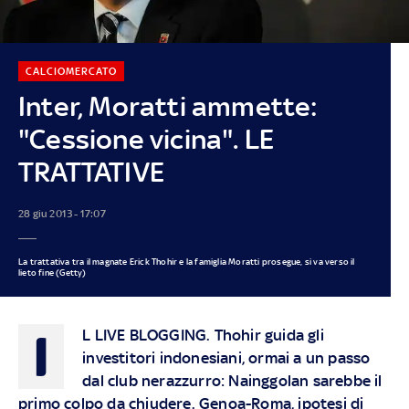
CALCIOMERCATO
Inter, Moratti ammette:
"Cessione vicina". LE
TRATTATIVE
28 giu 2013 - 17:07
La trattativa tra il magnate Erick Thohir e la famiglia Moratti prosegue, si va verso il
lieto fine (Getty)
I
L LIVE BLOGGING
. Thohir guida gli
investitori indonesiani, ormai a un passo
dal club nerazzurro: Nainggolan sarebbe il
primo colpo da chiudere. Genoa-Roma, ipotesi di