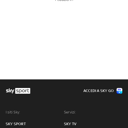
ACCEDI A SKY GO
I siti Sky:
Servizi:
SKY SPORT
SKY TV