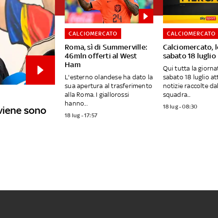
CALCIOMERCATO
CALCIOMERCATO
Roma, sì di Summerville:
Calciomercato, l
46mln offerti al West
sabato 18 luglio
Ham
Qui tutta la giornat
L'esterno olandese ha dato la
sabato 18 luglio at
sua apertura al trasferimento
notizie raccolte da
alla Roma. I giallorossi
squadra...
hanno...
18 lug - 08:30
viene sono
18 lug - 17:57