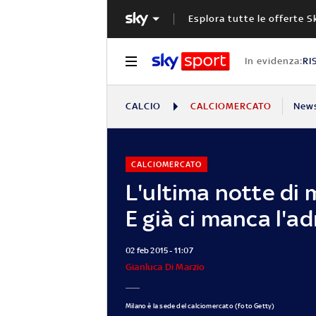
Esplora tutte le offerte S
In evidenza:
RI
CALCIO
CALCIOMERCATO
New
CALCIOMERCATO
L'ultima notte di 
E già ci manca l'a
02 feb 2015 - 11:07
Gianluca Di Marzio
Milano è la sede del calciomercato (foto Getty)