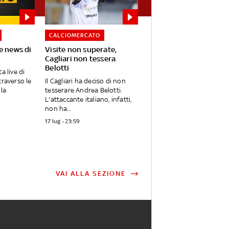
CALCIOMERCATO
e news di
Visite non superate,
Cagliari non tessera
Belotti
a live di
traverso le
Il Cagliari ha deciso di non
lla
tesserare Andrea Belotti.
L'attaccante italiano, infatti,
non ha...
17 lug - 23:59
VAI ALLA SEZIONE