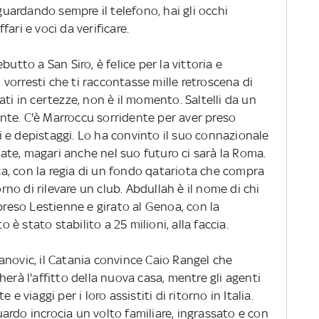
 guardando sempre il telefono, hai gli occhi
ffari e voci da verificare.
utto a San Siro, è felice per la vittoria e
vorresti che ti raccontasse mille retroscena di
ti in certezze, non è il momento. Saltelli da un
lante. C'è Marroccu sorridente per aver preso
 e depistaggi. Lo ha convinto il suo connazionale
te, magari anche nel suo futuro ci sarà la Roma.
rca, con la regia di un fondo qatariota che compra
orno di rilevare un club. Abdullah è il nome di chi
 preso Lestienne e girato al Genoa, con la
o è stato stabilito a 25 milioni, alla faccia.
anovic, il Catania convince Caio Rangel che
erà l'affitto della nuova casa, mentre gli agenti
e viaggi per i loro assistiti di ritorno in Italia.
guardo incrocia un volto familiare, ingrassato e con