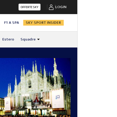
LOGIN
OFFERTE SKY
N
F1 A SPA
SKY SPORT INSIDER
Estero
Squadre