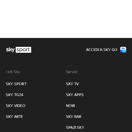
ACCEDI A SKY GO
I siti Sky:
Servizi:
SKY SPORT
SKY TV
SKY TG24
SKY APPS
SKY VIDEO
NOW
SKY ARTE
SKY BAR
SPAZI SKY