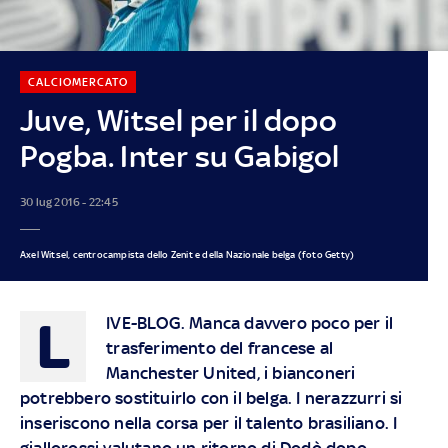
CALCIOMERCATO
Juve, Witsel per il dopo
Pogba. Inter su Gabigol
30 lug 2016 - 22:45
Axel Witsel, centrocampista dello Zenit e della Nazionale belga (foto Getty)
L
IVE-BLOG.
Manca davvero poco per il
trasferimento del francese al
Manchester United, i bianconeri
potrebbero sostituirlo con il belga. I nerazzurri si
inseriscono nella corsa per il talento brasiliano.
I
giallorossi valutano un ritorno di Dodò dopo