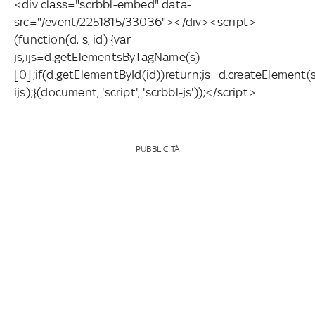
<div class="scrbbl-embed" data-
src="/event/2251815/33036"></div><script>
(function(d, s, id) {var
js,ijs=d.getElementsByTagName(s)
[0];if(d.getElementById(id))return;js=d.createElement(s)
ijs);}(document, 'script', 'scrbbl-js'));</script>
PUBBLICITÀ