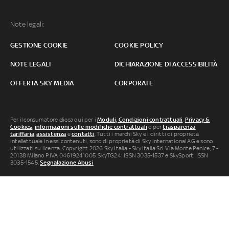
Note legali:
GESTIONE COOKIE
COOKIE POLICY
NOTE LEGALI
DICHIARAZIONE DI ACCESSIBILITÀ
OFFERTA SKY MEDIA
CORPORATE
Per il consumatore clicca qui per i
Moduli, Condizioni contrattuali
,
Privacy &
Cookies
,
informazioni sulle modifiche contrattuali
o per
trasparenza
tariffaria
,
assistenza
e
contatti
. Tutti i marchi Sky e i diritti di proprietà
intellettuale in essi contenuti, sono di proprietà di Sky international AG e sono
utilizzati su licenza. Copyright 2026 Sky Italia - Sky Italia Srl Via Monte Penice, 7 -
20138 Milano P.IVA 04619241005. SkyTG24: ISSN 3035-1537 e SkySport: ISSN
3035-1545.
Segnalazione Abusi