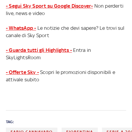
- Segui Sky Sport su Google Discover-
Non perderti
live, news e video
- WhatsApp -
Le notizie che devi sapere? Le trovi sul
canale di Sky Sport
- Guarda tutti gli Highlights -
Entra in
SkyLightsRoom
- Offerte Sky -
Scopri le promozioni disponibili e
attivale subito
TAG:
FABIO CANNAVARO
FIORENTINA
SERIE A 20