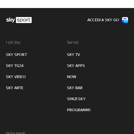
ACCEDI A SKY GO
I siti Sky:
Servizi:
SKY SPORT
SKY TV
SKY TG24
SKY APPS
SKY VIDEO
NOW
SKY ARTE
SKY BAR
SPAZI SKY
PROGRAMMI
Note legali: