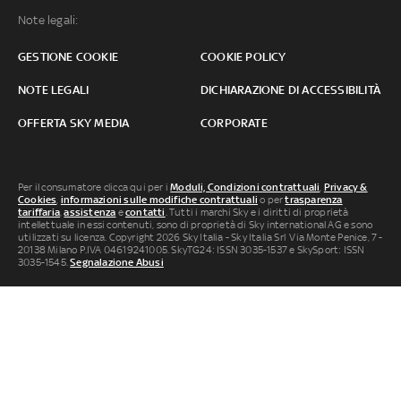
Note legali:
GESTIONE COOKIE
COOKIE POLICY
NOTE LEGALI
DICHIARAZIONE DI ACCESSIBILITÀ
OFFERTA SKY MEDIA
CORPORATE
Per il consumatore clicca qui per i
Moduli, Condizioni contrattuali
,
Privacy &
Cookies
,
informazioni sulle modifiche contrattuali
o per
trasparenza
tariffaria
,
assistenza
e
contatti
. Tutti i marchi Sky e i diritti di proprietà
intellettuale in essi contenuti, sono di proprietà di Sky international AG e sono
utilizzati su licenza. Copyright 2026 Sky Italia - Sky Italia Srl Via Monte Penice, 7 -
20138 Milano P.IVA 04619241005. SkyTG24: ISSN 3035-1537 e SkySport: ISSN
3035-1545.
Segnalazione Abusi