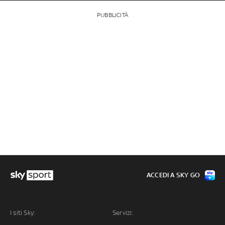
PUBBLICITÀ
ACCEDI A SKY GO
I siti Sky:
Servizi: