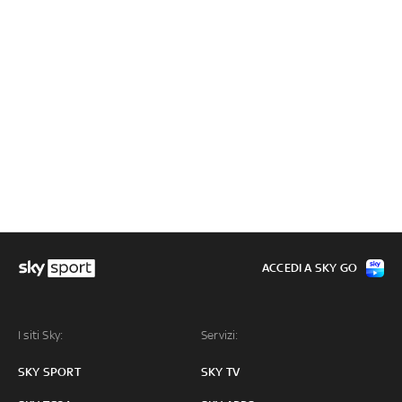
ACCEDI A SKY GO
I siti Sky:
Servizi:
SKY SPORT
SKY TV