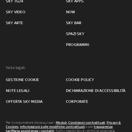
SKY TG24
SKY APPS
SKY VIDEO
NOW
SKY ARTE
SKY BAR
SPAZI SKY
PROGRAMMI
Note legali:
GESTIONE COOKIE
COOKIE POLICY
NOTE LEGALI
DICHIARAZIONE DI ACCESSIBILITÀ
OFFERTA SKY MEDIA
CORPORATE
Per il consumatore clicca qui per i
Moduli, Condizioni contrattuali
,
Privacy &
Cookies
,
informazioni sulle modifiche contrattuali
o per
trasparenza
tariffaria
,
assistenza
e
contatti
. Tutti i marchi Sky e i diritti di proprietà