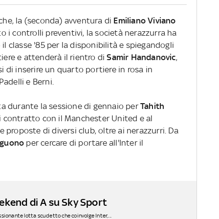
iche, la (seconda) avventura di
Emiliano Viviano
to i controlli preventivi, la società nerazzurra ha
il classe '85 per la disponibilità e spiegandogli
iere e attenderà il rientro di
Samir Handanovic
,
i di inserire un quarto portiere in rosa in
adelli e Berni.
iata durante la sessione di gennaio per
Tahith
 di contratto con il Manchester United e al
proposte di diversi club, oltre ai nerazzurri. Da
eguono
per cercare di portare all'Inter il
ekend di A su Sky Sport
ionante lotta scudetto che coinvolge Inter,...