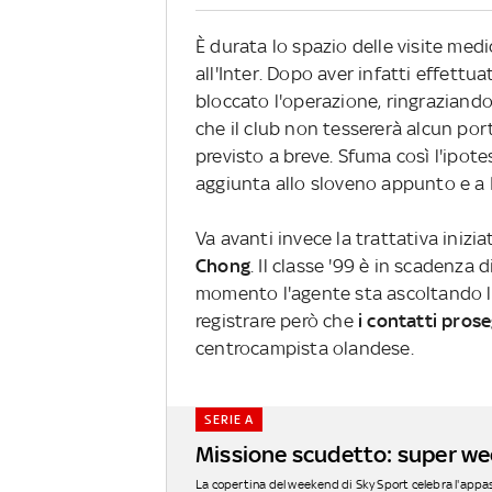
È durata lo spazio delle visite med
all'Inter. Dopo aver infatti effettua
bloccato l'operazione, ringraziando 
che il club non tessererà alcun port
previsto a breve. Sfuma così l'ipotes
aggiunta allo sloveno appunto e a P
Va avanti invece la trattativa iniz
Chong
. Il classe '99 è in scadenza
momento l'agente sta ascoltando le 
registrare però che
i contatti pros
centrocampista olandese.
SERIE A
Missione scudetto: super we
La copertina del weekend di Sky Sport celebra l'appass