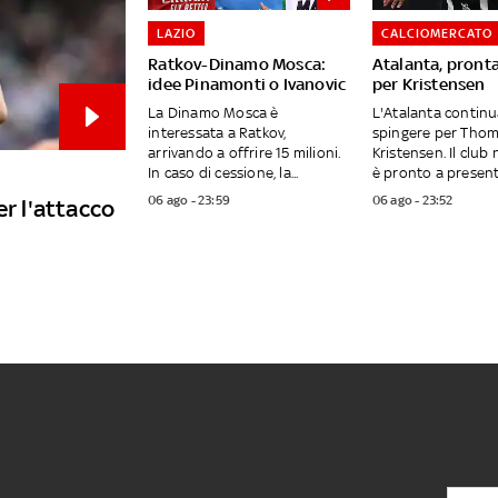
LAZIO
CALCIOMERCATO
Ratkov-Dinamo Mosca:
Atalanta, pronta
idee Pinamonti o Ivanovic
per Kristensen
La Dinamo Mosca è
L'Atalanta continu
interessata a Ratkov,
spingere per Tho
arrivando a offrire 15 milioni.
Kristensen. Il club
In caso di cessione, la...
è pronto a presenta
06 ago - 23:59
06 ago - 23:52
er l'attacco