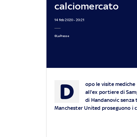
calciomercato
14 feb 2020 - 20:21
©LaPresse
D
opo le visite mediche
all'ex portiere di Sam
di Handanovic senza t
Manchester United proseguono i co