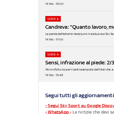
14 feb - 19:00
SERIE A
Candreva: "Quanto lavoro, m
Le parole dell'esterno nerazzurro in esclusiva a Sky 
14 feb - 17:00
SERIE A
Sensi, infrazione al piede: 2
Altro infortunio per il centrocampista dell'Inter che, a 
14 feb - 15:48
Segui tutti gli aggiornamenti
- Segui Sky Sport su Google Disco
- WhatsApp -
Le notizie che devi sa