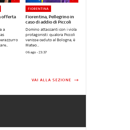
FIORENTINA
 offerta
Fiorentina, Pellegrino in
caso di addio di Piccoli
a a
Domino attaccanti con i viola
mas
protagonisti: qualora Piccoli
 nerazzurro
venisse ceduto al Bologna, è
re...
Mateo...
06 ago - 23:37
VAI ALLA SEZIONE