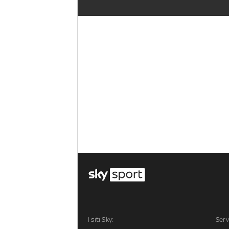
I siti Sky:
Serv