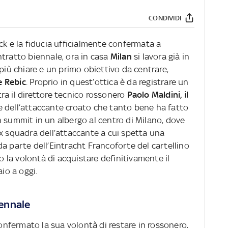
CONDIVIDI
ck e la fiducia ufficialmente confermata a
tratto biennale, ora in casa
Milan
si lavora già in
 più chiare e un primo obiettivo da centrare,
e Rebic
. Proprio in quest’ottica è da registrare un
ra il direttore tecnico rossonero
Paolo Maldini, il
e dell’attaccante croato che tanto bene ha fatto
n summit in un albergo al centro di Milano, dove
ex squadra dell’attaccante a cui spetta una
a parte dell’Eintracht Francoforte del cartellino
to la volontà di acquistare definitivamente il
aio a oggi.
iennale
confermato la sua volontà di restare in rossonero,