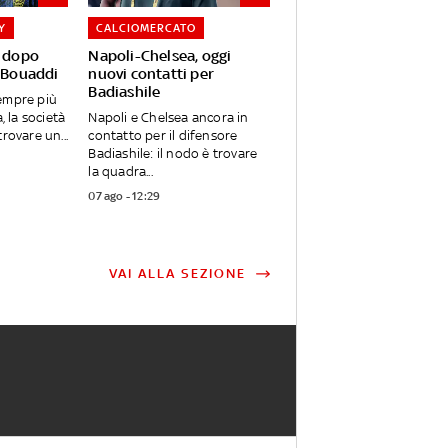
Y
CALCIOMERCATO
l dopo
Napoli-Chelsea, oggi
e Bouaddi
nuovi contatti per
Badiashile
empre più
, la società
Napoli e Chelsea ancora in
rovare un...
contatto per il difensore
Badiashile: il nodo è trovare
la quadra...
07 ago - 12:29
VAI ALLA SEZIONE