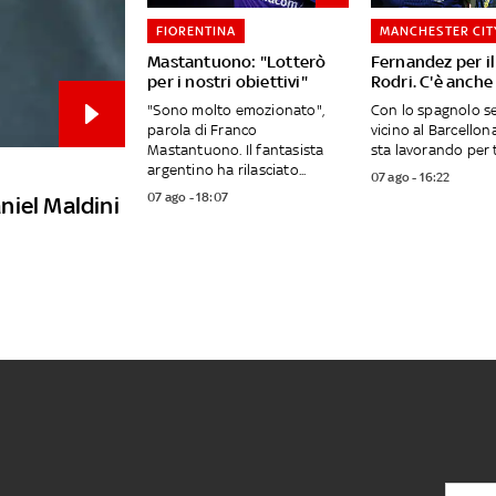
FIORENTINA
MANCHESTER CIT
Mastantuono: "Lotterò
Fernandez per i
per i nostri obiettivi"
Rodri. C'è anch
"Sono molto emozionato",
Con lo spagnolo s
parola di Franco
vicino al Barcellona
Mastantuono. Il fantasista
sta lavorando per t
argentino ha rilasciato...
07 ago - 16:22
07 ago - 18:07
aniel Maldini