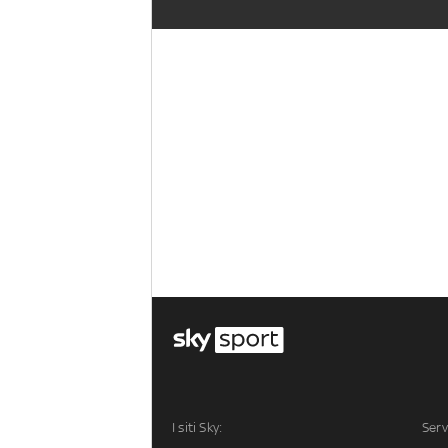
I siti Sky:
Serv