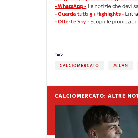
- WhatsApp -
Le notizie che devi sa
- Guarda tutti gli Highlights -
Entra
- Offerte Sky -
Scopri le promozioni
TAG:
CALCIOMERCATO
MILAN
CALCIOMERCATO: ALTRE NOT