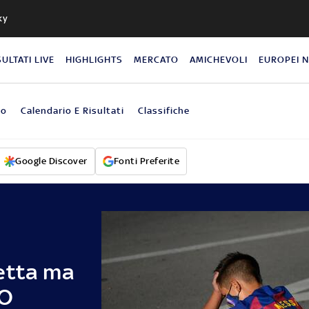
ky
SULTATI LIVE
HIGHLIGHTS
MERCATO
AMICHEVOLI
EUROPEI 
eo
Calendario E Risultati
Classifiche
Google Discover
Fonti Preferite
etta ma
TO