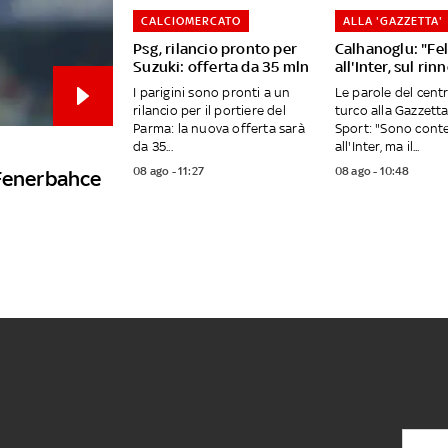
CALCIOMERCATO
ALLA 'GAZZETTA'
Psg, rilancio pronto per
Calhanoglu: "Fel
Suzuki: offerta da 35 mln
all'Inter, sul rinn
I parigini sono pronti a un
Le parole del cen
rilancio per il portiere del
turco alla Gazzetta
Parma: la nuova offerta sarà
Sport: "Sono cont
da 35...
all'Inter, ma il...
08 ago - 11:27
08 ago - 10:48
 Fenerbahce