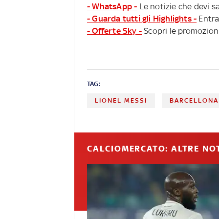
- WhatsApp -
Le notizie che devi sa
- Guarda tutti gli Highlights -
Entra
- Offerte Sky -
Scopri le promozioni
TAG:
LIONEL MESSI
BARCELLONA
CALCIOMERCATO: ALTRE NOT