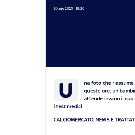
30 ago 2020 - 19:30
U
na foto che riassume l
queste ore: un bambin
attende invano il suo 
i test medici
CALCIOMERCATO, NEWS E TRATTATI