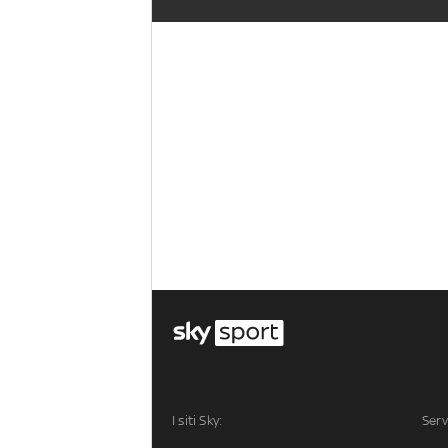
I siti Sky:
Serv