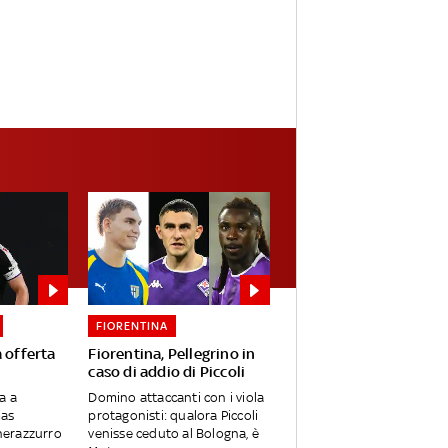
FIORENTINA
 offerta
Fiorentina, Pellegrino in
caso di addio di Piccoli
a a
Domino attaccanti con i viola
mas
protagonisti: qualora Piccoli
 nerazzurro
venisse ceduto al Bologna, è