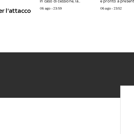
In caso di cessione, la...
è pronto a presenta
06 ago - 23:59
06 ago - 23:52
er l'attacco