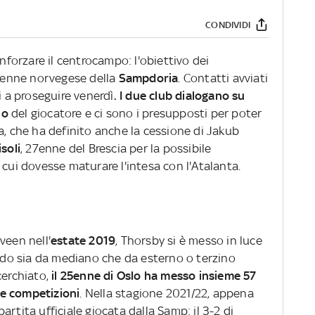
CONDIVIDI
inforzare il centrocampo: l'obiettivo dei
5enne norvegese della
Sampdoria
. Contatti avviati
i a proseguire venerdì
. I due club dialogano su
ino
del giocatore e ci sono i presupposti per poter
a, che ha definito anche la cessione di Jakub
isoli
, 27enne del Brescia per la possibile
 cui dovesse maturare l'intesa con l'Atalanta.
veen nell'
estate 2019
, Thorsby si è messo in luce
ando sia da mediano che da esterno o terzino
cerchiato,
il 25enne di Oslo ha messo insieme 57
 le competizioni
. Nella stagione 2021/22, appena
 partita ufficiale giocata dalla Samp: il 3-2 di