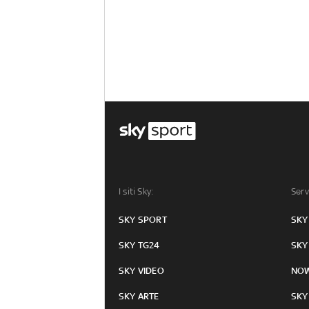
I siti Sky:
Serv
SKY SPORT
SKY
SKY TG24
SKY
SKY VIDEO
NO
SKY ARTE
SKY