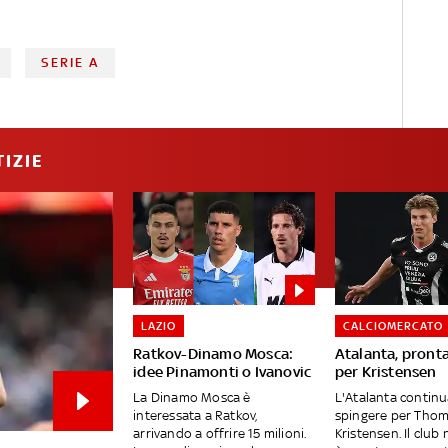
SERIE A
IZIE
LAZIO
CALCIOMERCATO
Ratkov-Dinamo Mosca:
Atalanta, pronta
idee Pinamonti o Ivanovic
per Kristensen
La Dinamo Mosca è
L'Atalanta continu
interessata a Ratkov,
spingere per Tho
arrivando a offrire 15 milioni.
Kristensen. Il club