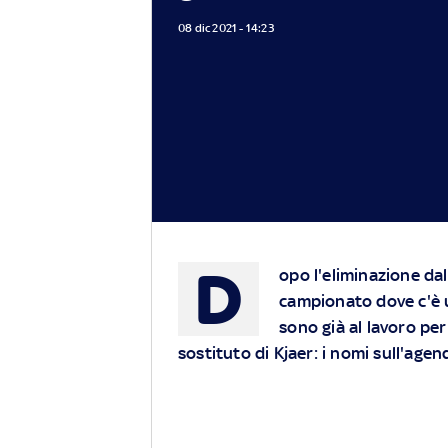
08 dic 2021 - 14:23
D
opo l'eliminazione dal
campionato dove c'è 
sono già al lavoro per 
sostituto di Kjaer: i nomi sull'age