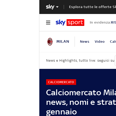
Esplora tutte le offerte S
In evidenza:
RI
MILAN
News
Video
Cal
News e Highlights, tutto live: seguici su
CALCIOMERCATO
Calciomercato Mil
news, nomi e stra
gennaio