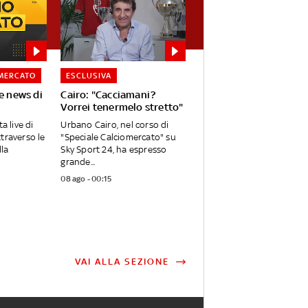
MERCATO
ESCLUSIVA
e news di
Cairo: "Cacciamani?
Vorrei tenermelo stretto"
a live di
Urbano Cairo, nel corso di
traverso le
"Speciale Calciomercato" su
lla
Sky Sport 24, ha espresso
grande...
08 ago - 00:15
VAI ALLA SEZIONE