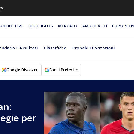
ky
SULTATI LIVE
HIGHLIGHTS
MERCATO
AMICHEVOLI
EUROPEI 
endario E Risultati
Classifiche
Probabili Formazioni
Google Discover
Fonti Preferite
an:
tegie per