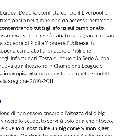
’Europa. Dopo la sconfitta contro il Liverpool e
’ultimo posto nel girone non dà accesso nemmeno
 concentrando tutti gli sforzi sul campionato
.
ossonera, visto che già sabato sera (gara che sarà
a squadra di Pioli affronterà l’Udinese in
 appena cambiato l'allenatore e Pioli che
egli infortunati. Testa dunque alla Serie A, con
 nuova qualificazione in Champions League e
to in campionato
riconquistando quello scudetto
lla stagione 2010-2011.
e
ons di non essere ancora all’altezza delle big
 vincere lo scudetto servirà solo qualche ritocco.
 è quello di sostituire un big come Simon Kjaer
,