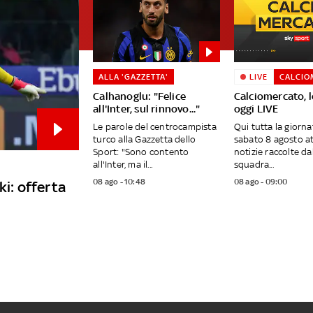
ALLA 'GAZZETTA'
LIVE
CALCIO
Calhanoglu: "Felice
Calciomercato, l
all'Inter, sul rinnovo..."
oggi LIVE
Le parole del centrocampista
Qui tutta la giornat
turco alla Gazzetta dello
sabato 8 agosto at
Sport: "Sono contento
notizie raccolte da
all'Inter, ma il...
squadra...
08 ago - 10:48
08 ago - 09:00
ki: offerta