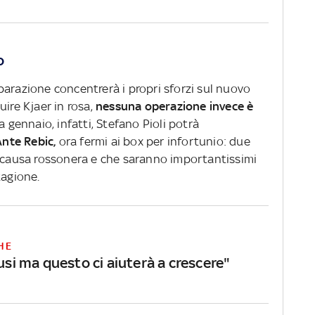
o
parazione concentrerà i propri sforzi sul nuovo
uire Kjaer in rosa,
nessuna operazione invece è
Da gennaio, infatti, Stefano Pioli potrà
nte Rebic,
ora fermi ai box per infortunio: due
a causa rossonera e che saranno importantissimi
tagione.
HE
lusi ma questo ci aiuterà a crescere"