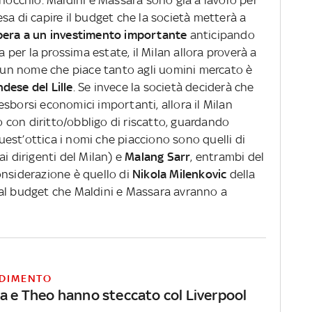
inocchio. Maldini e Massara sono già a lavoro per
sa di capire il budget che la società metterà a
a libera a un investimento importante
anticipando
er la prossima estate, il Milan allora proverà a
e un nome che piace tanto agli uomini mercato è
dese del Lille
. Se invece la società deciderà che
sborsi economici importanti, allora il Milan
to con diritto/obbligo di riscatto, guardando
 quest’ottica i nomi che piacciono sono quelli di
dai dirigenti del Milan) e
Malang Sarr
, entrambi del
onsiderazione è quello di
Nikola Milenkovic
della
dal budget che Maldini e Massara avranno a
DIMENTO
ra e Theo hanno steccato col Liverpool