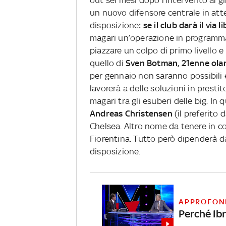
out sei mesi dopo l’intervento al g
un nuovo difensore centrale in atte
disposizione
: se il club darà il vi
magari un’operazione in programma p
piazzare un colpo di primo livello 
quello di
Sven Botman, 21enne olan
per gennaio non saranno possibili e
lavorerà a delle soluzioni in presti
magari tra gli esuberi delle big. In
Andreas Christensen
(il preferito 
Chelsea. Altro nome da tenere in c
Fiorentina. Tutto però dipenderà 
disposizione.
APPROFON
Perché Ib