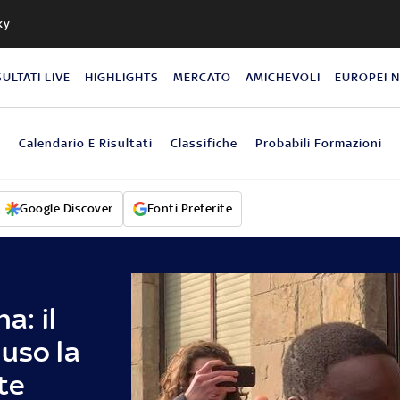
ky
SULTATI LIVE
HIGHLIGHTS
MERCATO
AMICHEVOLI
EUROPEI 
o
Calendario E Risultati
Classifiche
Probabili Formazioni
Google Discover
Fonti Preferite
a: il
uso la
te