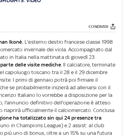
IGHLIGHTS: VIDEO
CONDIVIDI
han Ikoné.
L'esterno destro francese classe 1998
alciomercato invernale dei viola. Accompagnato dal
to in Italia nella mattinata di giovedì 23
parte delle visite mediche
. Il calciatore, terminate
nel capoluogo toscano tra il 28 e il 29 dicembre
site. I primi di gennaio potrà poi firmare il
che se probabilmente inizierà ad allenarsi con il
incenzo Italiano lo vorrebbe a disposizione per la
o, l'annuncio definitivo dell'operazione è atteso
o riaprirà ufficialmente il calciomercato. Conclusa
gione ha totalizzato sin qui 24 presenze tra
 uno in Champions League) e 2 assist: al club
o più uno di bonus, oltre a un 15% su una futura