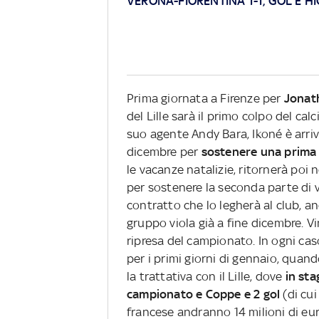
VERONA-FIORENTINA 1-1, GOL E H
Prima giornata a Firenze per
Jonat
del Lille sarà il primo colpo del c
suo agente Andy Bara, Ikoné è arriva
dicembre per
sostenere una prima 
le vacanze natalizie, ritornerà poi 
per sostenere la seconda parte di vi
contratto che lo legherà al club, an
gruppo viola già a fine dicembre. V
ripresa del campionato. In ogni cas
per i primi giorni di gennaio, quand
la trattativa con il Lille, dove
in sta
campionato e Coppe e 2 gol
(di cui
francese andranno 14 milioni di eur