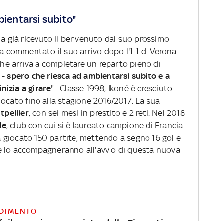
bientarsi subito"
ha già ricevuto il benvenuto dal suo prossimo
ha commentato il suo arrivo dopo l'1-1 di Verona:
 che arriva a completare un reparto pieno di
o -
spero che riesca ad ambientarsi subito e a
nizia a girare
". Classe 1998, Ikoné è cresciuto
iocato fino alla stagione 2016/2017. La sua
tpellier
, con sei mesi in prestito e 2 reti. Nel 2018
lle
, club con cui si è laureato campione di Francia
ha giocato 150 partite, mettendo a segno 16 gol e
e lo accompagneranno all'avvio di questa nuova
DIMENTO