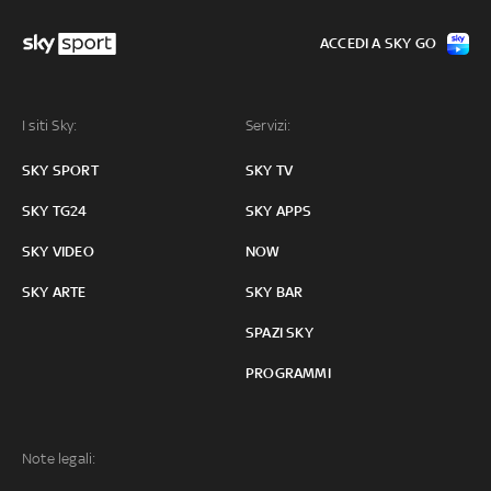
ACCEDI A SKY GO
I siti Sky:
Servizi:
SKY SPORT
SKY TV
SKY TG24
SKY APPS
SKY VIDEO
NOW
SKY ARTE
SKY BAR
SPAZI SKY
PROGRAMMI
Note legali: