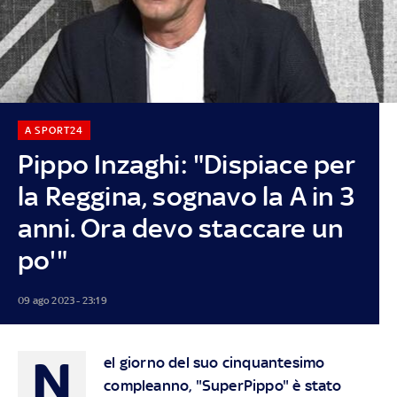
A SPORT24
Pippo Inzaghi: "Dispiace per
la Reggina, sognavo la A in 3
anni. Ora devo staccare un
po'"
09 ago 2023 - 23:19
N
el giorno del suo cinquantesimo
compleanno, "SuperPippo" è stato