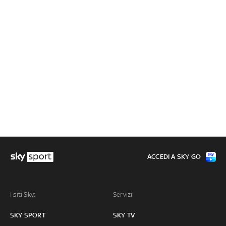
ACCEDI A SKY GO
I siti Sky:
Servizi:
SKY SPORT
SKY TV