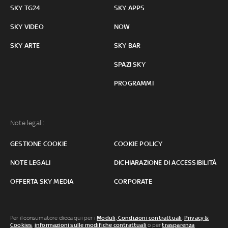
SKY TG24
SKY APPS
SKY VIDEO
NOW
SKY ARTE
SKY BAR
SPAZI SKY
PROGRAMMI
Note legali:
GESTIONE COOKIE
COOKIE POLICY
NOTE LEGALI
DICHIARAZIONE DI ACCESSIBILITÀ
OFFERTA SKY MEDIA
CORPORATE
Per il consumatore clicca qui per i
Moduli, Condizioni contrattuali
,
Privacy &
Cookies
,
informazioni sulle modifiche contrattuali
o per
trasparenza