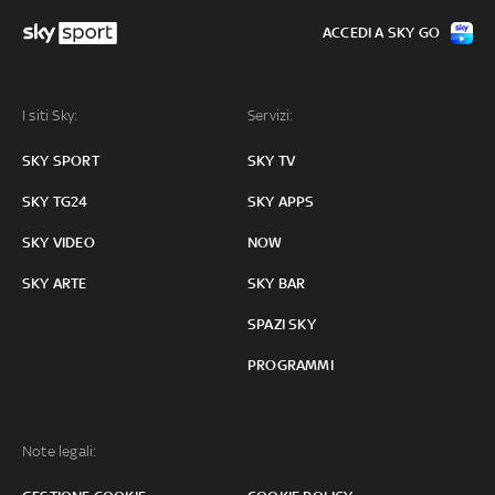
ACCEDI A SKY GO
I siti Sky:
Servizi:
SKY SPORT
SKY TV
SKY TG24
SKY APPS
SKY VIDEO
NOW
SKY ARTE
SKY BAR
SPAZI SKY
PROGRAMMI
Note legali: