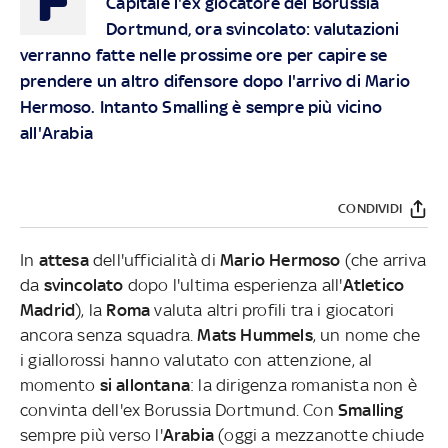
Capitale l'ex giocatore del Borussia
Dortmund, ora svincolato: valutazioni
verranno fatte nelle prossime ore per capire se
prendere un altro difensore dopo l'arrivo di Mario
Hermoso. Intanto Smalling è sempre più vicino
all'Arabia
CONDIVIDI
In
attesa
dell'ufficialità di
Mario Hermoso
(che arriva
da
svincolato
dopo l'ultima esperienza all'
Atletico
Madrid
), la
Roma
valuta altri profili tra i giocatori
ancora senza squadra.
Mats Hummels
, un nome che
i giallorossi hanno valutato con attenzione, al
momento
si allontana
: la dirigenza romanista non è
convinta dell'ex Borussia Dortmund. Con
Smalling
sempre più verso l'
Arabia
(oggi a mezzanotte chiude