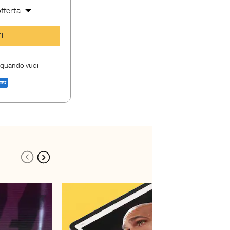
fferta
y Sport Insider
I
 storie
i firme di Sky
i quando vuoi
a di Sky Sport