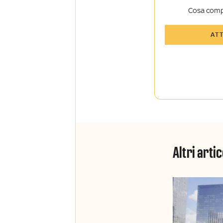
Cosa comp
Tutti gli art
AT
Sky TG24 In
Opinioni, r
raccontate 
Sport e Sky
La newslett
Insider e S
Altri artic