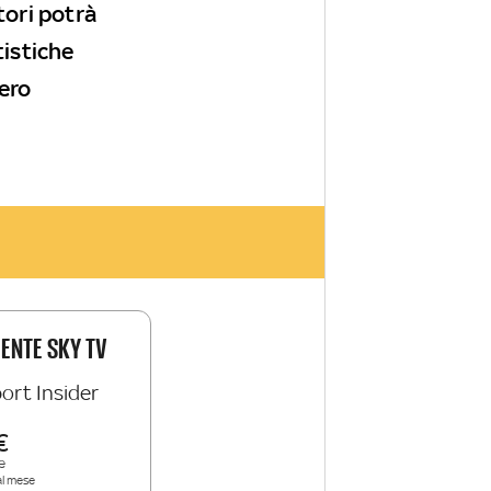
tori potrà
tistiche
nero
IENTE SKY TV
ort Insider
e
al mese