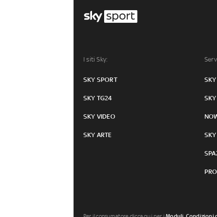
I siti Sky:
Serv
SKY SPORT
SKY
SKY TG24
SKY
SKY VIDEO
NO
SKY ARTE
SKY
SPA
PRO
Per il consumatore clicca qui per i
Moduli, Condizioni 