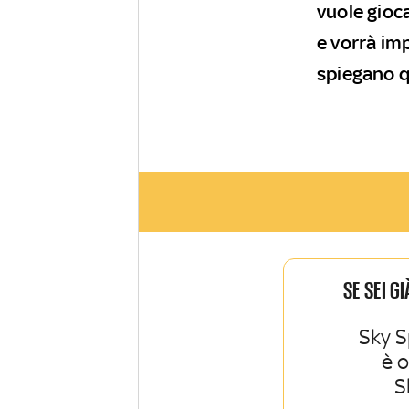
vuole gioca
e vorrà imp
spiegano q
SE SEI G
Sky S
è 
S