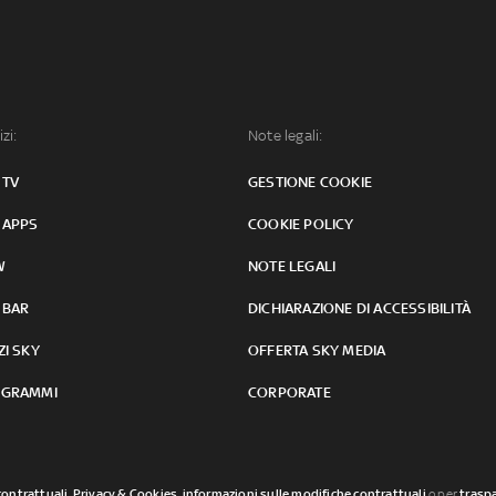
izi:
Note legali:
 TV
GESTIONE COOKIE
 APPS
COOKIE POLICY
W
NOTE LEGALI
 BAR
DICHIARAZIONE DI ACCESSIBILITÀ
ZI SKY
OFFERTA SKY MEDIA
GRAMMI
CORPORATE
contrattuali
,
Privacy & Cookies
,
informazioni sulle modifiche contrattuali
o per
traspa