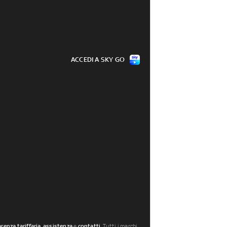
ACCEDI A SKY GO
renza tariffaria
,
assistenza
e
contatti
. Tutti i marchi