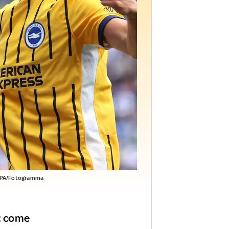
PA/Fotogramma
e: come