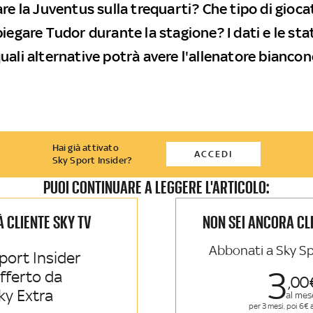
re la Juventus sulla trequarti? Che tipo di gioca
iegare Tudor durante la stagione? I dati e le sta
uali alternative potrà avere l'allenatore bianco
Hai già attivato
ACCEDI
Sky Sport Insider?
PUOI CONTINUARE A LEGGERE L'ARTICOLO:
IÀ CLIENTE SKY TV
NON SEI ANCORA CL
Abbonati a Sky Sp
port Insider
3
offerto da
00
ky Extra
al mes
per 3 mesi, poi 6€ 