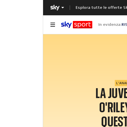
Esplora tutte le offerte S
In evidenza:
RI
L'ANA
LA JUV
O'RILE
QUES