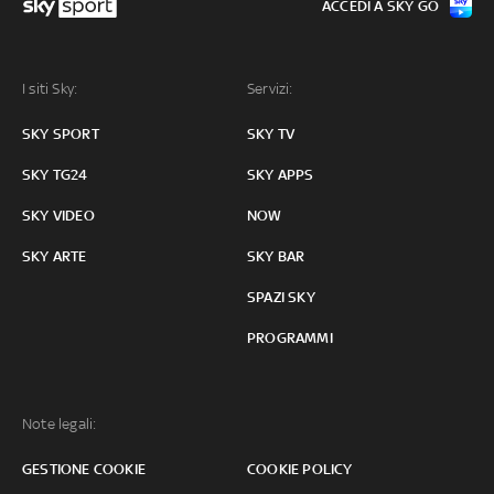
ACCEDI A SKY GO
I siti Sky:
Servizi:
SKY SPORT
SKY TV
SKY TG24
SKY APPS
SKY VIDEO
NOW
SKY ARTE
SKY BAR
SPAZI SKY
PROGRAMMI
Note legali:
GESTIONE COOKIE
COOKIE POLICY