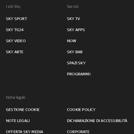
I siti Sky:
Servizi:
SKY SPORT
SKY TV
SKY TG24
SKY APPS
SKY VIDEO
NOW
SKY ARTE
SKY BAR
SPAZI SKY
PROGRAMMI
Note legali:
GESTIONE COOKIE
COOKIE POLICY
NOTE LEGALI
DICHIARAZIONE DI ACCESSIBILITÀ
OFFERTA SKY MEDIA
CORPORATE