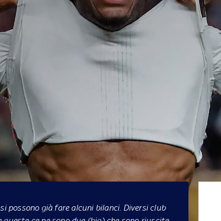
si possono già fare alcuni bilanci. Diversi club
 queste ce ne sono due (big) che sono riuscite