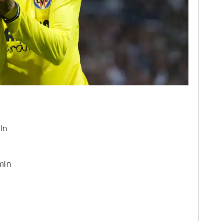
ln
mln