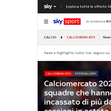
Esplora tutte le offerte S
In evidenza:
RI
CALCIO
CALCIOMERCATO
New
News e Highlights, tutto live: seguici su
CALCIOMERCATO
FOTOGALLERY
Calciomercato 202
squadre che hann
incassato di più d
cessioni in estate