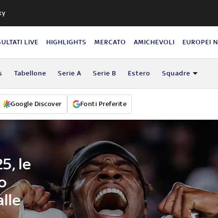
ky
SULTATI LIVE
HIGHLIGHTS
MERCATO
AMICHEVOLI
EUROPEI 
s
Tabellone
Serie A
Serie B
Estero
Squadre
Google Discover
Fonti Preferite
5, le
o
alle