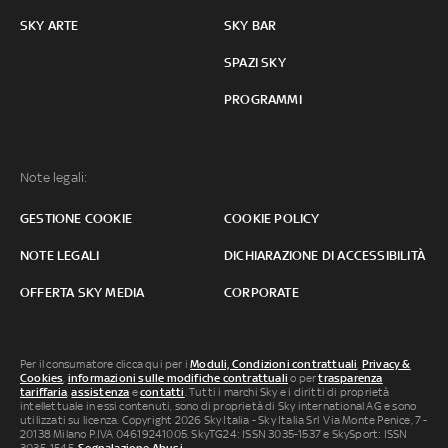
SKY ARTE
SKY BAR
SPAZI SKY
PROGRAMMI
Note legali:
GESTIONE COOKIE
COOKIE POLICY
NOTE LEGALI
DICHIARAZIONE DI ACCESSIBILITÀ
OFFERTA SKY MEDIA
CORPORATE
Per il consumatore clicca qui per i
Moduli, Condizioni contrattuali
,
Privacy &
Cookies
,
informazioni sulle modifiche contrattuali
o per
trasparenza
tariffaria
,
assistenza
e
contatti
. Tutti i marchi Sky e i diritti di proprietà
intellettuale in essi contenuti, sono di proprietà di Sky international AG e sono
utilizzati su licenza. Copyright 2026 Sky Italia - Sky Italia Srl Via Monte Penice, 7 -
20138 Milano P.IVA 04619241005. SkyTG24: ISSN 3035-1537 e SkySport: ISSN