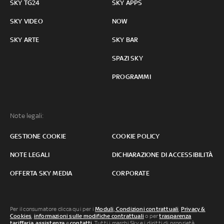
SKY TG24
SKY APPS
SKY VIDEO
NOW
SKY ARTE
SKY BAR
SPAZI SKY
PROGRAMMI
Note legali:
GESTIONE COOKIE
COOKIE POLICY
NOTE LEGALI
DICHIARAZIONE DI ACCESSIBILITÀ
OFFERTA SKY MEDIA
CORPORATE
Per il consumatore clicca qui per i
Moduli, Condizioni contrattuali
,
Privacy &
Cookies
,
informazioni sulle modifiche contrattuali
o per
trasparenza
tariffaria
,
assistenza
e
contatti
. Tutti i marchi Sky e i diritti di proprietà