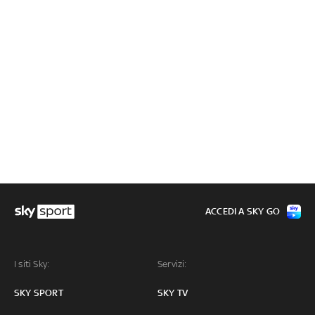
ACCEDI A SKY GO
I siti Sky:
Servizi:
SKY SPORT
SKY TV