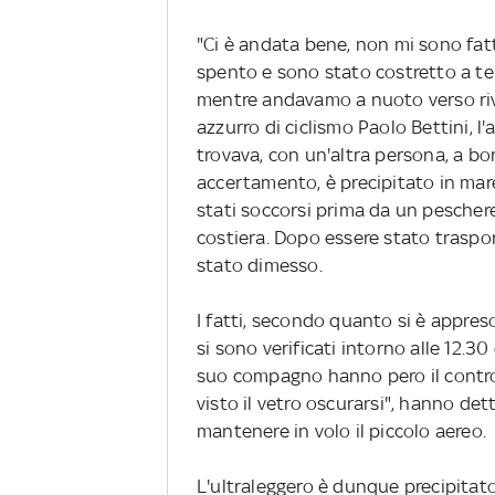
"Ci è andata bene, non mi sono fatto
spento e sono stato costretto a te
mentre andavamo a nuoto verso riv
azzurro di ciclismo Paolo Bettini,
trovava, con un'altra persona, a bo
accertamento, è precipitato in mare
stati soccorsi prima da un pescher
costiera. Dopo essere stato traspo
stato dimesso.
I fatti, secondo quanto si è appres
si sono verificati intorno alle 12.3
suo compagno hanno pero il control
visto il vetro oscurarsi", hanno det
mantenere in volo il piccolo aereo.
L'ultraleggero è dunque precipitato 