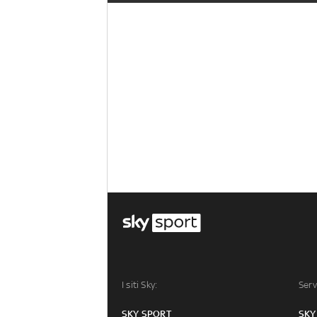
I siti Sky:
Serv
SKY SPORT
SKY