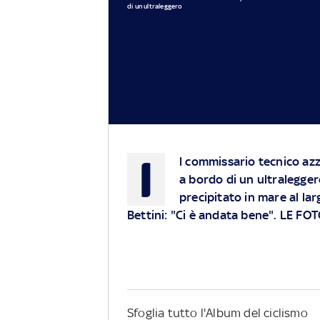
di un ultraleggero
I
l commissario tecnico azz
a bordo di un ultralegger
precipitato in mare al la
Bettini: "Ci è andata bene". LE FO
Sfoglia tutto l'Album del ciclismo