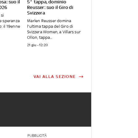
osa: suo il
5^ tappa, dominio
2026
Reusser: suo il Giro di
Svizzera
 si
e speranza
Marlen Reusser domina
o: il 19enne
l'ultima tappa del Giro di
Svizzera Women, a Villars sur
Ollon, tappa...
21 giu - 12:20
VAI ALLA SEZIONE
PUBBLICITÀ