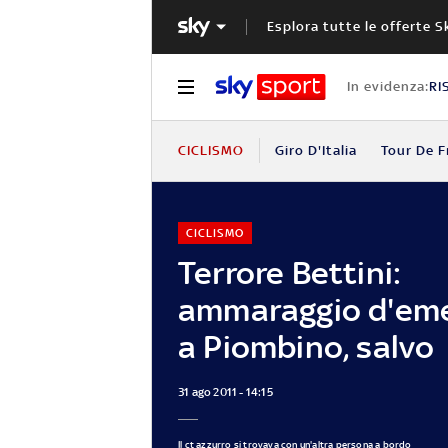
Esplora tutte le offerte S
In evidenza:
RI
CICLISMO
Giro D'Italia
Tour De F
CICLISMO
Terrore Bettini:
ammaraggio d'em
a Piombino, salvo
31 ago 2011 - 14:15
Il ct azzurro si trovava con un'altra persona a bordo