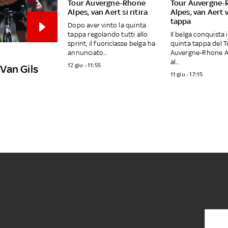
Tour Auvergne-Rhone
Tour Auvergne-
Alpes, van Aert si ritira
Alpes, van Aert 
tappa
Dopo aver vinto la quinta
tappa regolando tutti allo
Il belga conquista i
sprint, il fuoriclasse belga ha
quinta tappa del 
annunciato...
Auvergne-Rhone Al
al...
12 giu - 11:55
Van Gils
11 giu - 17:15