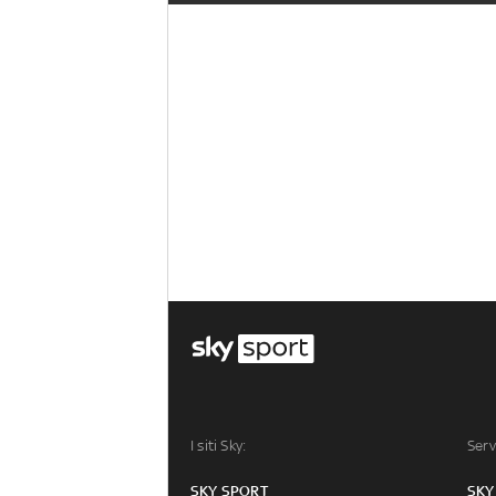
I siti Sky:
Serv
SKY SPORT
SKY