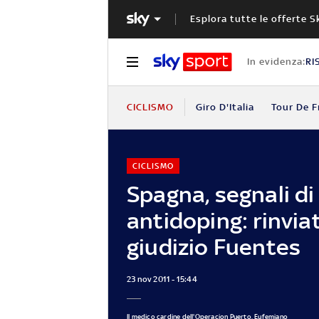
Esplora tutte le offerte S
In evidenza:
RI
CICLISMO
Giro D'Italia
Tour De F
CICLISMO
Spagna, segnali di
antidoping: rinvia
giudizio Fuentes
23 nov 2011 - 15:44
Il medico cardine dell'Operacion Puerto, Eufemiano