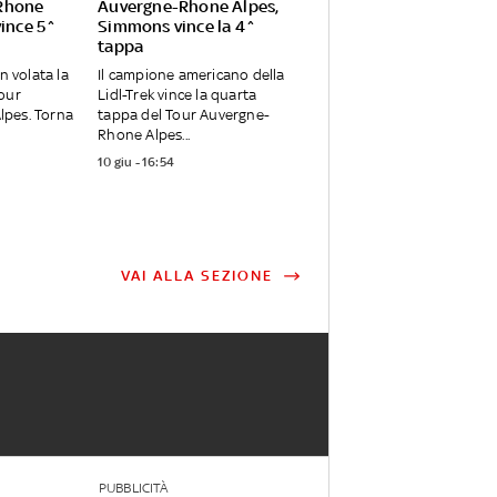
Rhone
Auvergne-Rhone Alpes,
vince 5^
Simmons vince la 4^
tappa
n volata la
Il campione americano della
Tour
Lidl-Trek vince la quarta
pes. Torna
tappa del Tour Auvergne-
Rhone Alpes...
10 giu - 16:54
VAI ALLA SEZIONE
PUBBLICITÀ