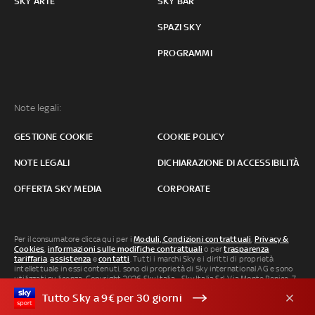
SKY ARTE
SKY BAR
SPAZI SKY
PROGRAMMI
Note legali:
GESTIONE COOKIE
COOKIE POLICY
NOTE LEGALI
DICHIARAZIONE DI ACCESSIBILITÀ
OFFERTA SKY MEDIA
CORPORATE
Per il consumatore clicca qui per i
Moduli, Condizioni contrattuali
,
Privacy &
Cookies
,
informazioni sulle modifiche contrattuali
o per
trasparenza
tariffaria
,
assistenza
e
contatti
. Tutti i marchi Sky e i diritti di proprietà
intellettuale in essi contenuti, sono di proprietà di Sky international AG e sono
utilizzati su licenza. Copyright 2026 Sky Italia - Sky Italia Srl Via Monte Penice, 7 -
20138 Milano P.IVA 04619241005. SkyTG24: ISSN 3035-1537 e SkySport: ISSN
Tutto Sky a 9€ per 30 giorni
3035-1545.
Segnalazione Abusi