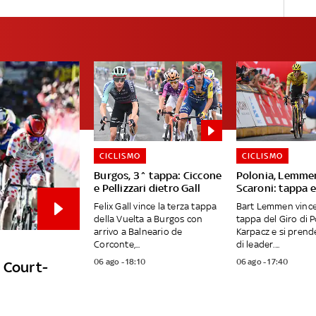
CICLISMO
CICLISMO
Burgos, 3^ tappa: Ciccone
Polonia, Lemme
e Pellizzari dietro Gall
Scaroni: tappa e
Felix Gall vince la terza tappa
Bart Lemmen vince
della Vuelta a Burgos con
tappa del Giro di P
arrivo a Balneario de
Karpacz e si prend
Corconte,...
di leader....
06 ago - 18:10
06 ago - 17:40
e Court-