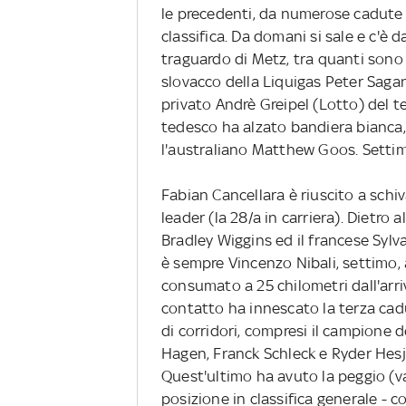
le precedenti, da numerose cadute c
classifica. Da domani si sale e c'è
traguardo di Metz, tra quanti sono r
slovacco della Liquigas Peter Sagan,
privato Andrè Greipel (Lotto) del ter
tedesco ha alzato bandiera bianca
l'australiano Matthew Goos. Settim
Fabian Cancellara è riuscito a schiv
leader (la 28/a in carriera). Dietro a
Bradley Wiggins ed il francese Sylv
è sempre Vincenzo Nibali, settimo, 
consumato a 25 chilometri dall'arr
contatto ha innescato la terza cad
di corridori, compresi il campion
Hagen, Franck Schleck e Ryder Hesjed
Quest'ultimo ha avuto la peggio (vas
posizione in classifica generale - co