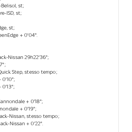
elisol, st;
e-ISD, st;
ge, st;
reenEdge + 0'04".
hack-Nissan 29h22'36";
7";
Quick Step, stesso tempo;
 0'10";
 0'13";
Cannondale + 0'18";
nondale + 0'19";
hack-Nissan, stesso tempo;
ack-Nissan + 0'22".