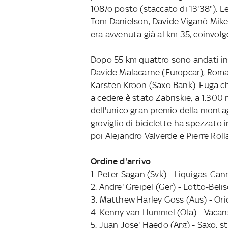
108/o posto (staccato di 13'38"). L
Tom Danielson, Davide Viganò Mike
era avvenuta già al km 35, coinvolg
Dopo 55 km quattro sono andati in 
Davide Malacarne (Europcar), Romain
Karsten Kroon (Saxo Bank). Fuga ch
a cedere è stato Zabriskie, a 1.300
dell'unico gran premio della montag
groviglio di biciclette ha spezzato 
poi Alejandro Valverde e Pierre Roll
Ordine d'arrivo
1. Peter Sagan (Svk) - Liquigas-Ca
2. Andre' Greipel (Ger) - Lotto-Beli
3. Matthew Harley Goss (Aus) - Ori
4. Kenny van Hummel (Ola) - Vacans
5. Juan Jose' Haedo (Arg) - Saxo, st