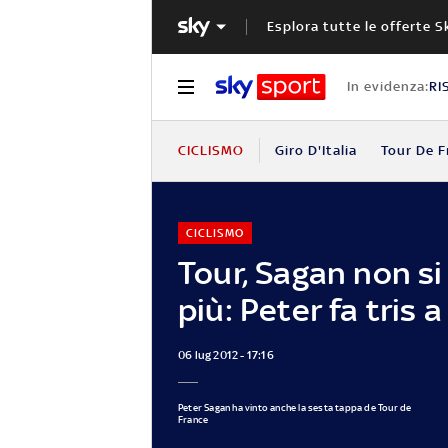
Esplora tutte le offerte S
In evidenza:
RI
CICLISMO
Giro D'Italia
Tour De F
CICLISMO
Tour, Sagan non si
più: Peter fa tris 
06 lug 2012 - 17:16
Peter Sagan ha vinto anche la sesta tappa de Tour de
France