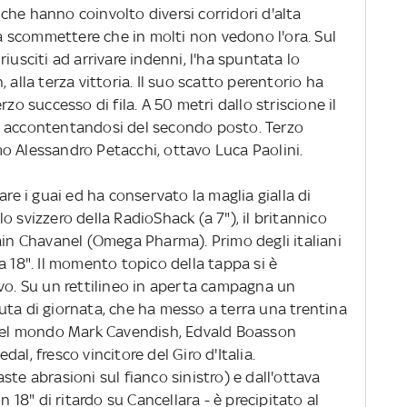
he hanno coinvolto diversi corridori d'alta
 da scommettere che in molti non vedono l'ora. Sul
iusciti ad arrivare indenni, l'ha spuntata lo
 alla terza vittoria. Il suo scatto perentorio ha
zo successo di fila. A 50 metri dallo striscione il
, accontentandosi del secondo posto. Terzo
o Alessandro Petacchi, ottavo Luca Paolini.
are i guai ed ha conservato la maglia gialla di
llo svizzero della RadioShack (a 7"), il britannico
ain Chavanel (Omega Pharma). Primo degli italiani
a 18". Il momento topico della tappa si è
ivo. Su un rettilineo in aperta campagna un
uta di giornata, che ha messo a terra una trentina
e del mondo Mark Cavendish, Edvald Boasson
al, fresco vincitore del Giro d'Italia.
te abrasioni sul fianco sinistro) e dall'ottava
n 18" di ritardo su Cancellara - è precipitato al