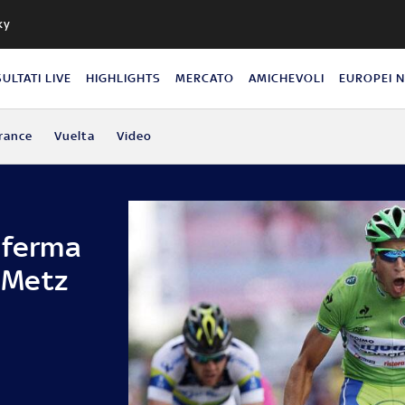
ky
SULTATI LIVE
HIGHLIGHTS
MERCATO
AMICHEVOLI
EUROPEI 
rance
Vuelta
Video
 ferma
a Metz