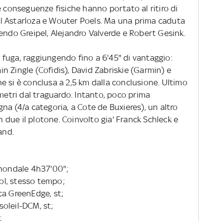
e conseguenze fisiche hanno portato al ritiro di
l Astarloza e Wouter Poels. Ma una prima caduta
endo Greipel, Alejandro Valverde e Robert Gesink.
fuga, raggiungendo fino a 6'45" di vantaggio:
 Zingle (Cofidis), David Zabriskie (Garmin) e
e si è conclusa a 2,5 km dalla conclusione. Ultimo
 metri dal traguardo. Intanto, poco prima
na (4/a categoria, a Cote de Buxieres), un altro
in due il plotone. Coinvolto gia' Franck Schleck e
and.
nnondale 4h37'00";
sol, stesso tempo;
ca GreenEdge, st;
oleil-DCM, st;
;