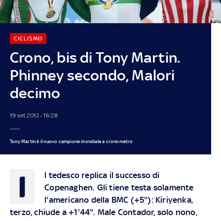
CICLISMO
Crono, bis di Tony Martin.
Phinney secondo, Malori
decimo
19 set 2012 - 16:28
Tony Martin è il nuovo campione mondiale a cronometro
I
l tedesco replica il successo di
Copenaghen. Gli tiene testa solamente
l'americano della BMC (+5"): Kiriyenka,
terzo, chiude a +1'44". Male Contador, solo nono,