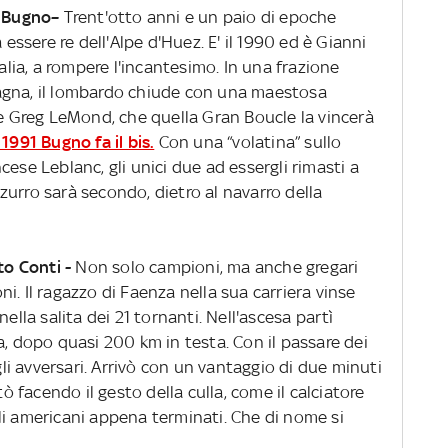
i Bugno–
Trent'otto anni e un paio di epoche
 essere re dell'Alpe d'Huez. E' il 1990 ed è Gianni
talia, a rompere l'incantesimo. In una frazione
agna, il lombardo chiude con una maestosa
 e Greg LeMond, che quella Gran Boucle la vincerà
 1991 Bugno fa il bis.
Con una “volatina” sullo
ese Leblanc, gli unici due ad essergli rimasti a
azzurro sarà secondo, dietro al navarro della
to Conti -
Non solo campioni, ma anche gregari
i. Il ragazzo di Faenza nella sua carriera vinse
ella salita dei 21 tornanti. Nell'ascesa partì
a, dopo quasi 200 km in testa. Con il passare dei
 gli avversari. Arrivò con un vantaggio di due minuti
facendo il gesto della culla, come il calciatore
li americani appena terminati. Che di nome si