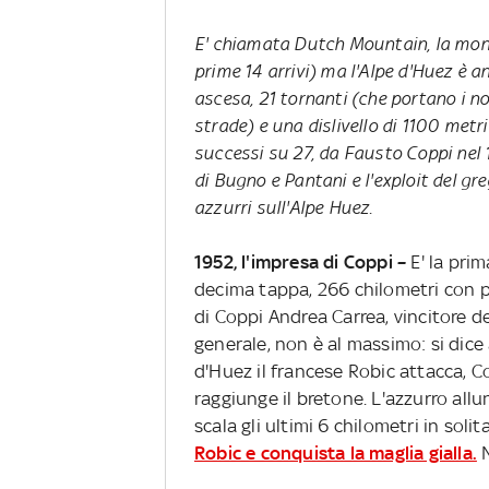
E' chiamata Dutch Mountain, la mont
prime 14 arrivi) ma l'Alpe d'Huez è an
ascesa, 21 tornanti (che portano i no
strade) e una dislivello di 1100 metr
successi su 27, da Fausto Coppi nel 
di Bugno e Pantani e l'exploit del gre
azzurri sull'Alpe
Huez
.
1952, l'impresa di Coppi –
E' la prim
decima tappa, 266 chilometri con pa
di Coppi Andrea Carrea, vincitore d
generale, non è al massimo: si dice 
d'Huez il francese Robic attacca, Co
raggiunge il bretone. L'azzurro all
scala gli ultimi 6 chilometri in solit
Robic e conquista la maglia gialla.
N