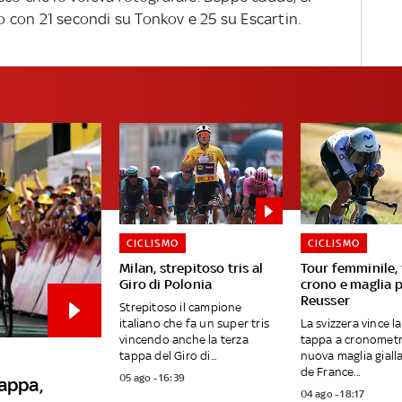
do con 21 secondi su Tonkov e 25 su Escartin.
CICLISMO
CICLISMO
Milan, strepitoso tris al
Tour femminile,
Giro di Polonia
crono e maglia 
Reusser
Strepitoso il campione
italiano che fa un super tris
La svizzera vince l
vincendo anche la terza
tappa a cronometr
tappa del Giro di...
nuova maglia giall
de France...
05 ago - 16:39
tappa,
04 ago - 18:17