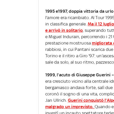
1995 e1997, doppia vittoria da url
l'amore era ricambiato. Al Tour 199
in classifica generale.
Ma il 12 lugli
e arrivò in solitario
, superando tutti
e Miguel Indurain, percorrendo i 21 
prestazione mostruosa
migliorata
rabbiosi, in cui Pantani scarica due 
Torino e il ritiro a Giro '97: un'asce
sale da solo, al suo ritmo, pazzesco.
1999, l'acuto di Giuseppe Guerini –
era cresciuto vicino alla centrale id
bergamasco andava forte, salì due v
coronò il sogno di una vita, compli
Jan Ullrich.
Guerini conquistò l'Alp
malgrado un imprevisto.
Quando er
investì un incauto spettatore tedes