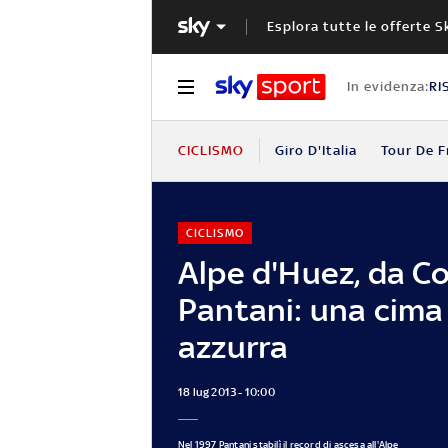
Esplora tutte le offerte S
In evidenza:
RI
CICLISMO
Giro D'Italia
Tour De F
CICLISMO
Alpe d'Huez, da Co
Pantani: una cima
azzurra
18 lug 2013 - 10:00
Nel 1997 Pantani stabilì il record di ascesa all'Alpe