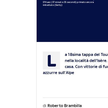
D'Huez (37 minuti e 35 secondi) primato ancora
imbattuto (Getty)
L
a 18sima tappa del Tou
nella località dell'Isère
casa. Con vittorie di fu
azzurre sull'Alpe
di
Roberto Brambilla