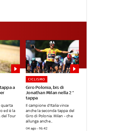
CICLISMO
 tappa a
Giro Polonia, bis di
per
Jonathan Milan nella 2^
tappa
a quarta
Il campione d'Italia vince
o ed è la
anche la seconda tappa del
a del Tour
Giro di Polonia. Milan - che
allunga anche...
04 ago - 16:42