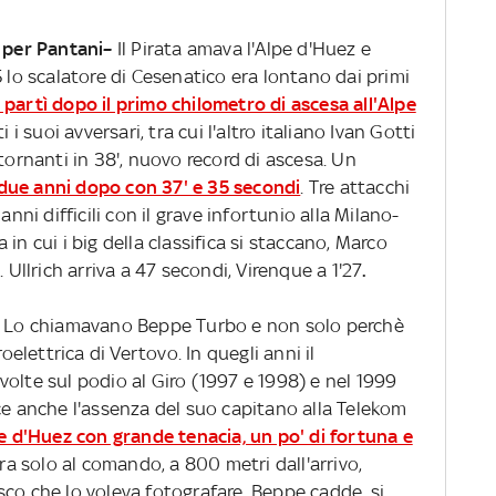
o per Pantani–
Il Pirata amava l'Alpe d'Huez e
5 lo scalatore di Cesenatico era lontano dai primi
o partì dopo il primo chilometro di ascesa all'Alpe
 i suoi avversari, tra cui l'altro italiano Ivan Gotti
tornanti in 38', nuovo record di ascesa. Un
 due anni dopo con 37' e 35 secondi
. Tre attacchi
anni difficili con il grave infortunio alla Milano-
sa in cui i big della classifica si staccano, Marco
 Ullrich arriva a 47 secondi, Virenque a 1'27
.
Lo chiamavano Beppe Turbo e non solo perchè
roelettrica di Vertovo. In quegli anni il
olte sul podio al Giro (1997 e 1998) e nel 1999
ce anche l'assenza del suo capitano alla Telekom
e d'Huez con grande tenacia, un po' di fortuna e
a solo al comando, a 800 metri dall'arrivo,
co che lo voleva fotografare. Beppe cadde, si