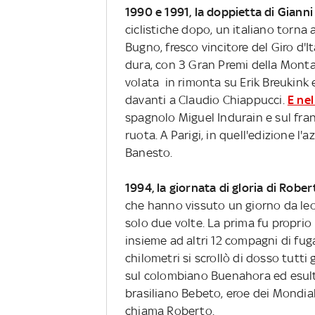
1990 e 1991, la doppietta di Giann
ciclistiche dopo, un italiano torna a
Bugno, fresco vincitore del Giro d'I
dura, con 3 Gran Premi della Mont
volata in rimonta su Erik Breukink
davanti a Claudio Chiappucci.
E nel
spagnolo Miguel Indurain e sul franc
ruota. A Parigi, in quell'edizione l'
Banesto.
1994, la giornata di gloria di Rober
che hanno vissuto un giorno da leon
solo due volte. La prima fu proprio n
insieme ad altri 12 compagni di fug
chilometri si scrollò di dosso tutti
sul colombiano Buenahora ed esultò 
brasiliano Bebeto, eroe dei Mondia
chiama Roberto.