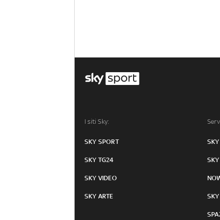
I siti Sky:
Serv
SKY SPORT
SKY
SKY TG24
SKY
SKY VIDEO
NO
SKY ARTE
SKY
SPA