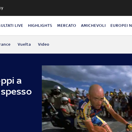
ky
SULTATI LIVE
HIGHLIGHTS
MERCATO
AMICHEVOLI
EUROPEI 
rance
Vuelta
Video
ppi a
 spesso