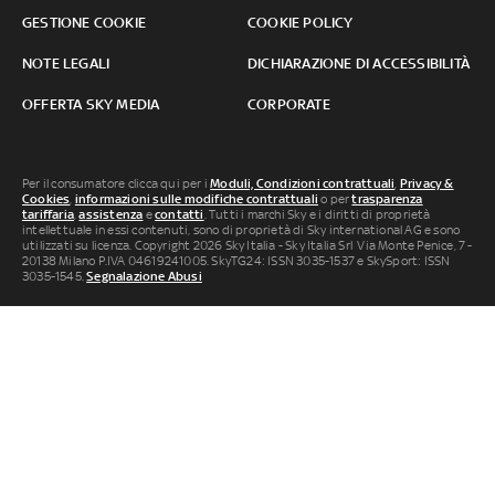
GESTIONE COOKIE
COOKIE POLICY
NOTE LEGALI
DICHIARAZIONE DI ACCESSIBILITÀ
OFFERTA SKY MEDIA
CORPORATE
Per il consumatore clicca qui per i
Moduli, Condizioni contrattuali
,
Privacy &
Cookies
,
informazioni sulle modifiche contrattuali
o per
trasparenza
tariffaria
,
assistenza
e
contatti
. Tutti i marchi Sky e i diritti di proprietà
intellettuale in essi contenuti, sono di proprietà di Sky international AG e sono
utilizzati su licenza. Copyright 2026 Sky Italia - Sky Italia Srl Via Monte Penice, 7 -
20138 Milano P.IVA 04619241005. SkyTG24: ISSN 3035-1537 e SkySport: ISSN
3035-1545.
Segnalazione Abusi