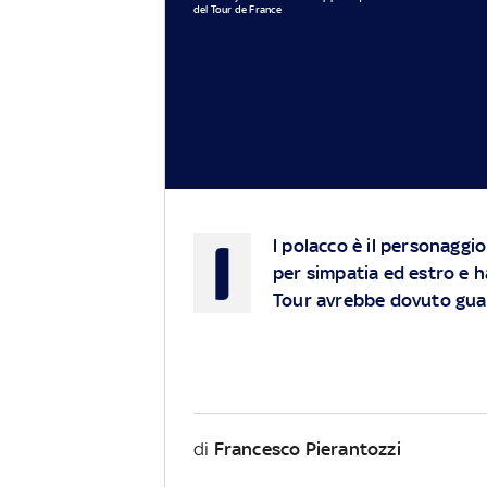
del Tour de France
I
l polacco è il personaggi
per simpatia ed estro e h
Tour avrebbe dovuto guar
di
Francesco Pierantozzi