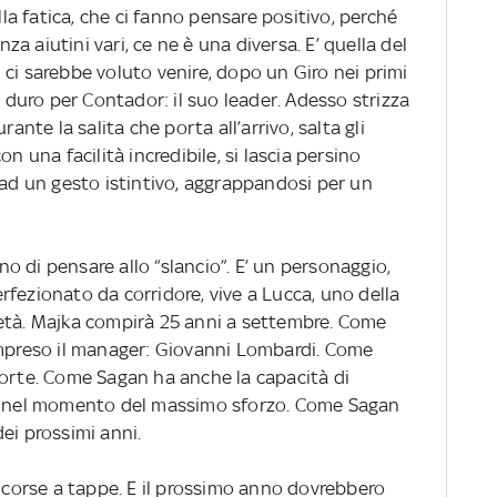
alla fatica, che ci fanno pensare positivo, perché
 aiutini vari, ce ne è una diversa. E’ quella del
ci sarebbe voluto venire, dopo un Giro nei primi
e duro per Contador: il suo leader. Adesso strizza
rante la salita che porta all’arrivo, salta gli
n una facilità incredibile, si lascia persino
 ad un gesto istintivo, aggrappandosi per un
 di pensare allo “slancio”. E’ un personaggio,
perfezionato da corridore, vive a Lucca, uno della
età. Majka compirà 25 anni a settembre. Come
ompreso il manager: Giovanni Lombardi. Come
forte. Come Sagan ha anche la capacità di
no nel momento del massimo sforzo. Come Sagan
ei prossimi anni.
orse a tappe. E il prossimo anno dovrebbero