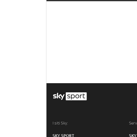
I siti Sky:
Serv
SKY SPORT
SKY