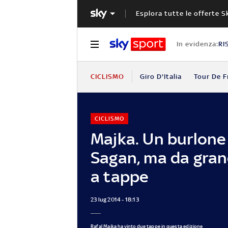
Esplora tutte le offerte S
In evidenza:
RI
CICLISMO
Giro D'Italia
Tour De F
CICLISMO
Majka. Un burlone 
Sagan, ma da gran
a tappe
23 lug 2014 - 18:13
Rafal Majka ha vinto due tappe in questa edizione