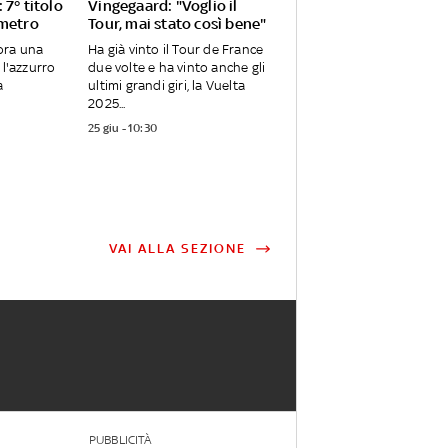
 7° titolo
Vingegaard: "Voglio il
ometro
Tour, mai stato così bene"
ora una
Ha già vinto il Tour de France
 l'azzurro
due volte e ha vinto anche gli
a
ultimi grandi giri, la Vuelta
2025...
25 giu - 10:30
VAI ALLA SEZIONE
PUBBLICITÀ