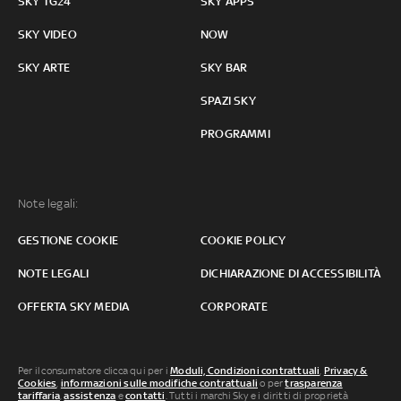
SKY TG24
SKY APPS
SKY VIDEO
NOW
SKY ARTE
SKY BAR
SPAZI SKY
PROGRAMMI
Note legali:
GESTIONE COOKIE
COOKIE POLICY
NOTE LEGALI
DICHIARAZIONE DI ACCESSIBILITÀ
OFFERTA SKY MEDIA
CORPORATE
Per il consumatore clicca qui per i
Moduli, Condizioni contrattuali
,
Privacy &
Cookies
,
informazioni sulle modifiche contrattuali
o per
trasparenza
tariffaria
,
assistenza
e
contatti
. Tutti i marchi Sky e i diritti di proprietà