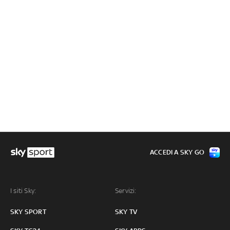
ACCEDI A SKY GO
I siti Sky:
Servizi:
SKY SPORT
SKY TV