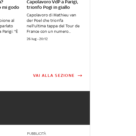
a?
Capolavoro VdP a Parigi,
o mi godo
trionfo Pogi in giallo
Capolavoro di Mathieu van
pione al
der Poel che trionfa
parlato
nell'ultima tappa del Tour de
 Parigi: "È
France con un numero...
26 lug - 20:12
VAI ALLA SEZIONE
PUBBLICITÀ