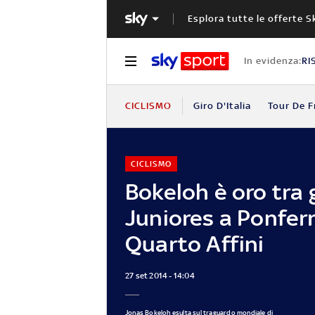
Esplora tutte le offerte S
In evidenza:
RI
CICLISMO
Giro D'Italia
Tour De F
CICLISMO
Bokeloh è oro tra g
Juniores a Ponfer
Quarto Affini
27 set 2014 - 14:04
Jonas Bokeloh esulta sul traguardo mondiale di