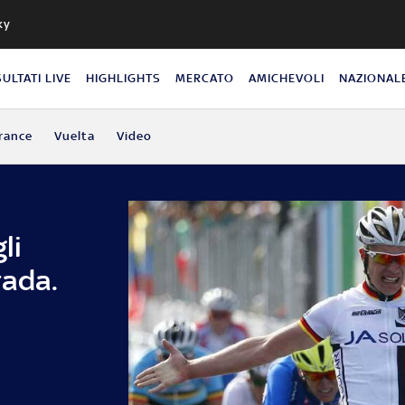
ky
SULTATI LIVE
HIGHLIGHTS
MERCATO
AMICHEVOLI
NAZIONAL
rance
Vuelta
Video
li
rada.