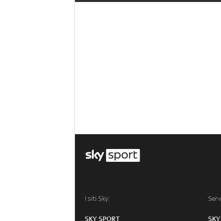
I siti Sky:
Serv
SKY SPORT
SKY