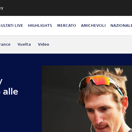
ky
SULTATI LIVE
HIGHLIGHTS
MERCATO
AMICHEVOLI
NAZIONAL
rance
Vuelta
Video
y
 alle