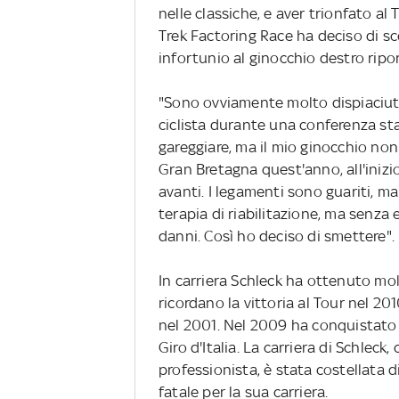
nelle classiche, e aver trionfato al 
Trek Factoring Race ha deciso di sc
infortunio al ginocchio destro ripor
"Sono ovviamente molto dispiaciuto 
ciclista durante una conferenza st
gareggiare, ma il mio ginocchio non
Gran Bretagna quest'anno, all'inizi
avanti. I legamenti sono guariti, m
terapia di riabilitazione, ma senza e
danni. Così ho deciso di smettere".
In carriera Schleck ha ottenuto molt
ricordano la vittoria al Tour nel 20
nel 2001. Nel 2009 ha conquistato 
Giro d'Italia. La carriera di Schleck,
professionista, è stata costellata di
fatale per la sua carriera.