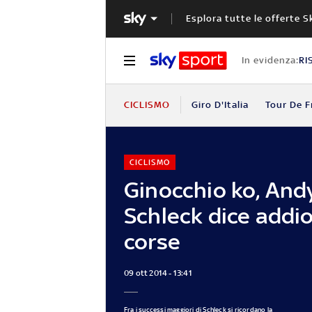
Esplora tutte le offerte S
In evidenza:
RI
CICLISMO
Giro D'Italia
Tour De F
CICLISMO
Ginocchio ko, And
Schleck dice addio
corse
09 ott 2014 - 13:41
Fra i successi maggiori di Schleck si ricordano la