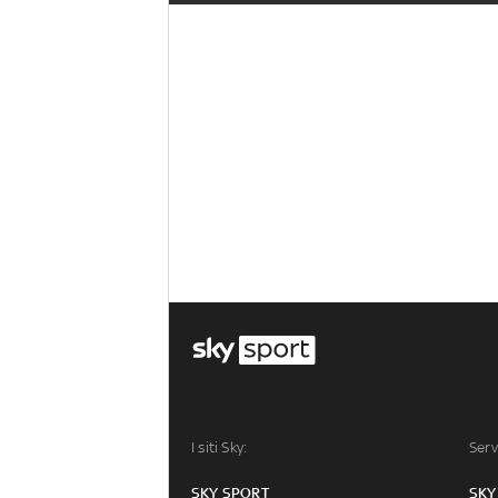
I siti Sky:
Serv
SKY SPORT
SKY