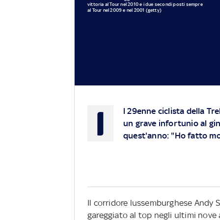
vittoria al Tour nel 2010 e i due secondi posti sempre
al Tour nel 2009 e nel 2001 (getty)
I
l 29enne ciclista della Tr
un grave infortunio al gin
quest'anno: "Ho fatto mol
Il corridore lussemburghese Andy S
gareggiato al top negli ultimi nove