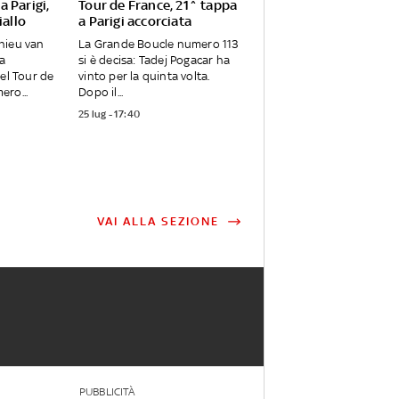
 Parigi,
Tour de France, 21^ tappa
iallo
a Parigi accorciata
hieu van
La Grande Boucle numero 113
fa
si è decisa: Tadej Pogacar ha
del Tour de
vinto per la quinta volta.
ro...
Dopo il...
25 lug - 17:40
VAI ALLA SEZIONE
PUBBLICITÀ