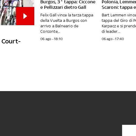
Burgos, 3^ tappa: Ciccone
Polonia, Lemme
e Pellizzari dietro Gall
Scaroni: tappa e
Felix Gall vince la terza tappa
Bart Lemmen vince
della Vuelta a Burgos con
tappa del Giro di P
arrivo a Balneario de
Karpacz e si prend
Corconte,...
di leader....
06 ago - 18:10
06 ago - 17:40
e Court-