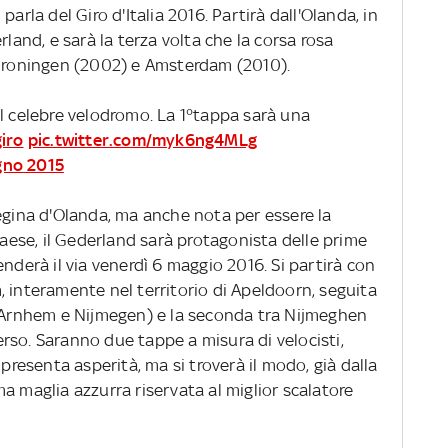
arla del Giro d'Italia 2016. Partirà dall'Olanda, in
rland, e sarà la terza volta che la corsa rosa
 Groningen (2002) e Amsterdam (2010).
el celebre velodromo. La 1°tappa sarà una
iro
pic.twitter.com/myk6ng4MLg
gno 2015
egina d'Olanda, ma anche nota per essere la
Paese, il Gederland sarà protagonista delle prime
nderà il via venerdì 6 maggio 2016. Si partirà con
 interamente nel territorio di Apeldoorn, seguita
a Arnhem e Nijmegen) e la seconda tra Nijmeghen
rso. Saranno due tappe a misura di velocisti,
 presenta asperità, ma si troverà il modo, già dalla
a maglia azzurra riservata al miglior scalatore