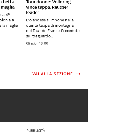
n beffa
Tour donne: Vollering
 maglia
vince tappa, Reusser
leader
 la 4ª
olonia a
L'olandese si impone nella
e la maglia
quinta tappa di montagna
del Tour de France. Precedute
sul traguardo...
05 ago - 18:00
VAI ALLA SEZIONE
PUBBLICITÀ