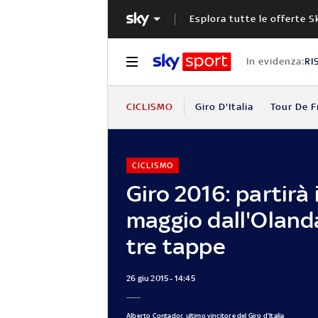
Esplora tutte le offerte S
In evidenza:
RI
CICLISMO
Giro D'Italia
Tour De F
CICLISMO
Giro 2016: partirà i
maggio dall'Oland
tre tappe
26 giu 2015 - 14:45
Alberto Contador, ultimo vincitore del Giro d'Italia