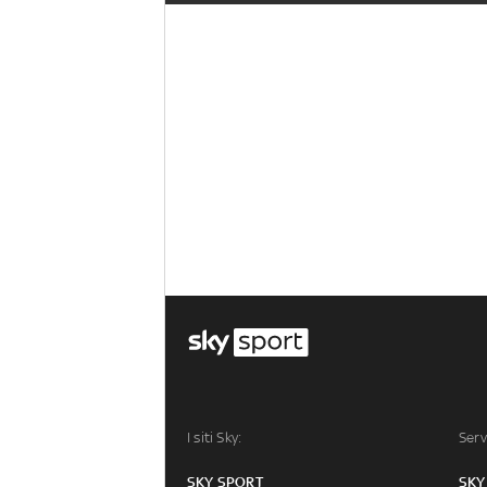
I siti Sky:
Serv
SKY SPORT
SKY