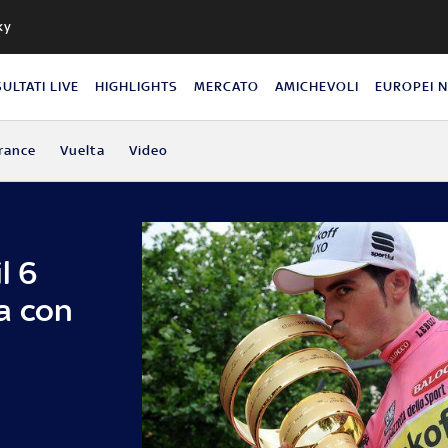
ky
SULTATI LIVE
HIGHLIGHTS
MERCATO
AMICHEVOLI
EUROPEI 
rance
Vuelta
Video
l 6
a con