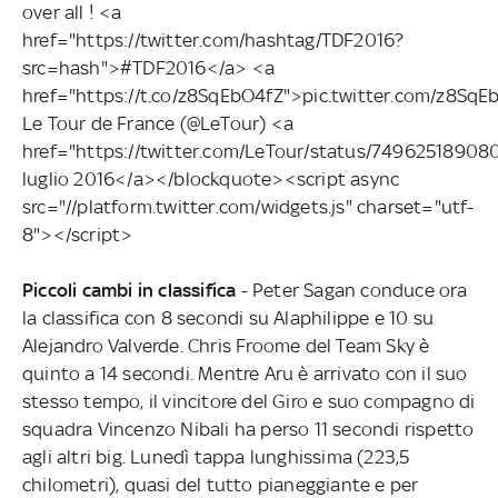
over all ! <a
href="https://twitter.com/hashtag/TDF2016?
src=hash">#TDF2016</a> <a
href="https://t.co/z8SqEbO4fZ">pic.twitter.com/z8S
Le Tour de France (@LeTour) <a
href="https://twitter.com/LeTour/status/74962518908
luglio 2016</a></blockquote><script async
src="//platform.twitter.com/widgets.js" charset="utf-
8"></script>
Piccoli cambi in classifica
- Peter Sagan conduce ora
la classifica con 8 secondi su Alaphilippe e 10 su
Alejandro Valverde. Chris Froome del Team Sky è
quinto a 14 secondi. Mentre Aru è arrivato con il suo
stesso tempo, il vincitore del Giro e suo compagno di
squadra Vincenzo Nibali ha perso 11 secondi rispetto
agli altri big. Lunedì tappa lunghissima (223,5
chilometri), quasi del tutto pianeggiante e per