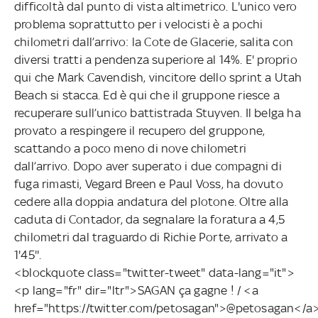
difficoltà dal punto di vista altimetrico. L'unico vero
problema soprattutto per i velocisti è a pochi
chilometri dall’arrivo: la Cote de Glacerie, salita con
diversi tratti a pendenza superiore al 14%. E' proprio
qui che Mark Cavendish, vincitore dello sprint a Utah
Beach si stacca. Ed è qui che il gruppone riesce a
recuperare sull’unico battistrada Stuyven. Il belga ha
provato a respingere il recupero del gruppone,
scattando a poco meno di nove chilometri
dall’arrivo. Dopo aver superato i due compagni di
fuga rimasti, Vegard Breen e Paul Voss, ha dovuto
cedere alla doppia andatura del plotone. Oltre alla
caduta di Contador, da segnalare la foratura a 4,5
chilometri dal traguardo di Richie Porte, arrivato a
1'45''.
<blockquote class="twitter-tweet" data-lang="it">
<p lang="fr" dir="ltr">SAGAN ça gagne ! / <a
href="https://twitter.com/petosagan">@petosagan</a