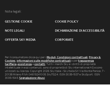
Note legali:
GESTIONE COOKIE
COOKIE POLICY
NOTE LEGALI
DICHIARAZIONE DI ACCESSIBILITÀ
OFFERTA SKY MEDIA
CORPORATE
Per il consumatore clicca qui per i
Moduli, Condizioni contrattuali
,
Privacy &
Cookies
,
informazioni sulle modifiche contrattuali
o per
trasparenza
tariffaria
,
assistenza
e
contatti
. Tutti i marchi Sky e i diritti di proprietà
intellettuale in essi contenuti, sono di proprietà di Sky international AG e sono
utilizzati su licenza. Copyright 2026 Sky Italia - Sky Italia Srl Via Monte Penice, 7 -
20138 Milano P.IVA 04619241005. SkyTG24: ISSN 3035-1537 e SkySport: ISSN
3035-1545.
Segnalazione Abusi