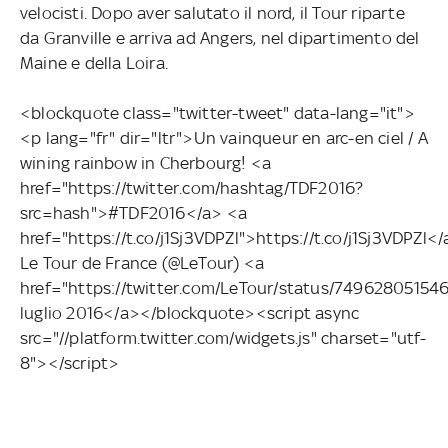
velocisti. Dopo aver salutato il nord, il Tour riparte
da Granville e arriva ad Angers, nel dipartimento del
Maine e della Loira.
<blockquote class="twitter-tweet" data-lang="it">
<p lang="fr" dir="ltr">Un vainqueur en arc-en ciel / A
wining rainbow in Cherbourg! <a
href="https://twitter.com/hashtag/TDF2016?
src=hash">#TDF2016</a> <a
href="https://t.co/j1Sj3VDPZl">https://t.co/j1Sj3VDPZl
Le Tour de France (@LeTour) <a
href="https://twitter.com/LeTour/status/7496280515
luglio 2016</a></blockquote><script async
src="//platform.twitter.com/widgets.js" charset="utf-
8"></script>