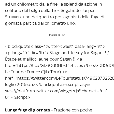
ad un chilometro dalla fine, la splendida azione in
solitaria del belga della Trek-Segafredo Jasper
Stuyven, uno dei quattro protagonisti della fuga di
giornata partita dal chilometro uno.
PUBBLICITÀ
<blockquote class="twitter-tweet" data-lang="it">
<p lang="fr" dir="ltr">Stage and Jersey for Sagan !! /
Étape et maillot jaune pour Sagan !! <a
href="https://t.co/GDBOdOHbkf">https://t.co/GDBOd
Le Tour de France (@LeTour) <a
href="https://twitter.com/LeTour/status/7496237325
luglio 2016</a></blockquote><script async
src="//platform.twitter.com/widgets.js" charset="utf-
8"></script>
Lunga fuga di giornata -
Frazione con poche