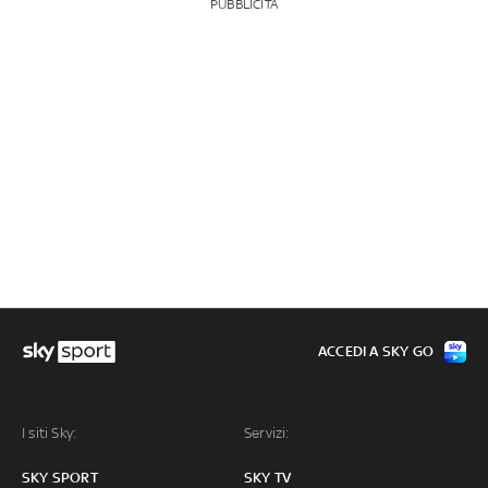
PUBBLICITÀ
ACCEDI A SKY GO
I siti Sky:
Servizi:
SKY SPORT
SKY TV