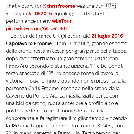
That victory for
@chrisfroome
was the 7th 🇬🇧
victory in
#TDF2016
equaling the UK's best
performance in any
@LeTour
.
pic.twitter.com/6CibRhIE61
— Le Tour de France UK (@letour_uk)
21 luglio 2016
Capolavoro Froome
- Tom Dumoulin, grande esperto
delle crono, resta in testa per gran parte della tappa
dopo aver effettuato un gran tempo: 31'04", con
Fabio Aru secondo distante appena 11’’ e De Gendt
terzo staccato di 12''. L’olandese sente di avere la
vittoria in pugno, fino a quando non si presenta alla
partenza Chris Froome, secondo nella crono della
Caverne du Pont d'Arc. La maglia gialla parte con
una bici da crono, ruota anteriore a profilo alto e
posteriore lenticolare. Froome demolisce la
concorrenza e fa registrare il miglior tempo vincendo
la 18esima tappa chiudendo la crono in 30’43’’, con
21’’ in meno rispetto a Dumoulin. Terzo tempo per