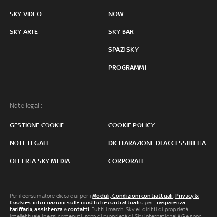
SKY VIDEO
NOW
SKY ARTE
SKY BAR
SPAZI SKY
PROGRAMMI
Note legali:
GESTIONE COOKIE
COOKIE POLICY
NOTE LEGALI
DICHIARAZIONE DI ACCESSIBILITÀ
OFFERTA SKY MEDIA
CORPORATE
Per il consumatore clicca qui per i
Moduli, Condizioni contrattuali
,
Privacy &
Cookies
,
informazioni sulle modifiche contrattuali
o per
trasparenza
tariffaria
,
assistenza
e
contatti
. Tutti i marchi Sky e i diritti di proprietà
intellettuale in essi contenuti, sono di proprietà di Sky international AG e sono