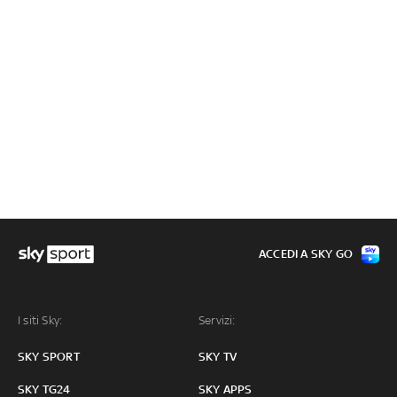
ACCEDI A SKY GO
I siti Sky:
Servizi:
SKY SPORT
SKY TV
SKY TG24
SKY APPS