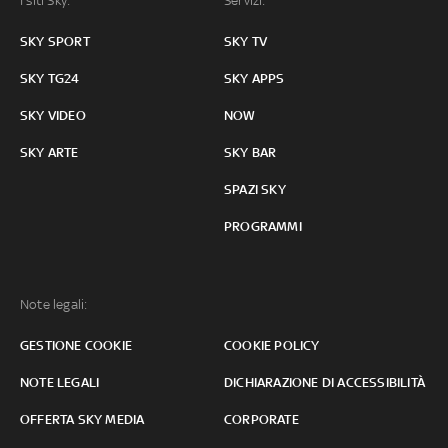
I siti Sky:
Servizi:
SKY SPORT
SKY TV
SKY TG24
SKY APPS
SKY VIDEO
NOW
SKY ARTE
SKY BAR
SPAZI SKY
PROGRAMMI
Note legali:
GESTIONE COOKIE
COOKIE POLICY
NOTE LEGALI
DICHIARAZIONE DI ACCESSIBILITÀ
OFFERTA SKY MEDIA
CORPORATE