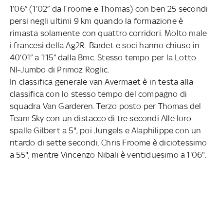
1’06” (1’02” da Froome e Thomas) con ben 25 secondi
persi negli ultimi 9 km quando la formazione è
rimasta solamente con quattro corridori. Molto male
i francesi della Ag2R: Bardet e soci hanno chiuso in
40’01” a 1’15” dalla Bmc. Stesso tempo per la Lotto
Nl-Jumbo di Primoz Roglic.
In classifica generale van Avermaet è in testa alla
classifica con lo stesso tempo del compagno di
squadra Van Garderen. Terzo posto per Thomas del
Team Sky con un distacco di tre secondi Alle loro
spalle Gilbert a 5", poi Jungels e Alaphilippe con un
ritardo di sette secondi. Chris Froome è diciotessimo
a 55", mentre Vincenzo Nibali è ventiduesimo a 1'06".