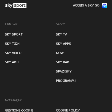
ACCEDI A SKY GO
I siti Sky:
Servizi:
SKY SPORT
SKY TV
SKY TG24
SKY APPS
SKY VIDEO
NOW
SKY ARTE
SKY BAR
SPAZI SKY
PROGRAMMI
Note legali:
GESTIONE COOKIE
COOKIE POLICY