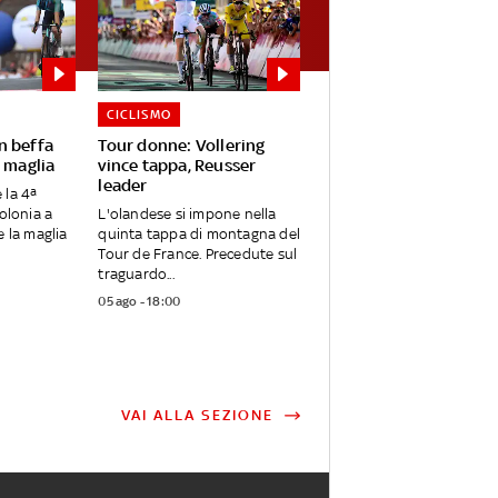
CICLISMO
n beffa
Tour donne: Vollering
 maglia
vince tappa, Reusser
leader
 la 4ª
olonia a
L'olandese si impone nella
e la maglia
quinta tappa di montagna del
Tour de France. Precedute sul
traguardo...
05 ago - 18:00
VAI ALLA SEZIONE