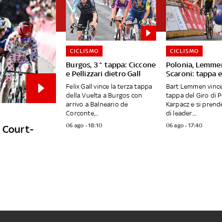
CICLISMO
CICLISMO
Burgos, 3^ tappa: Ciccone
Polonia, Lemme
e Pellizzari dietro Gall
Scaroni: tappa e
Felix Gall vince la terza tappa
Bart Lemmen vince
della Vuelta a Burgos con
tappa del Giro di P
arrivo a Balneario de
Karpacz e si prend
Corconte,...
di leader....
06 ago - 18:10
06 ago - 17:40
e Court-