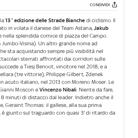
CONDIVIDI
 la
13^edizione delle Strade Bianche
di ciclismo. Il
ato in volata il danese del Team Astana,
Jakub
te nella splendida cornice di piazza del Campo.
 Jumbo-Visma). Un altro grande nome ad
 che sta acquistando sempre più visibilità nel
acolari sterrati affrontati dai corridori sulle
succede a Tiesj Benoot, vincitore nel 2018, e a
llara (tre vittorie), Philippe Gilbert, Zdenek
un acuto italiano, nel 2013 con Moreno Moser. Le
a Gianni Moscon e
Vincenzo Nibali
. Niente da fare,
8 minuti di distacco dal leader. Indietro anche il
, Geraint Thomas: il gallese, alla sua prima
 è giunto sul traguardo con quasi 3' di ritardo da