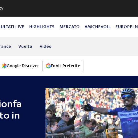
ky
SULTATI LIVE
HIGHLIGHTS
MERCATO
AMICHEVOLI
EUROPEI 
rance
Vuelta
Video
Google Discover
Fonti Preferite
ionfa
to in