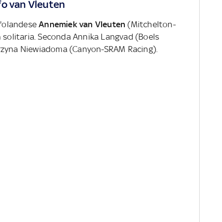
fo van Vleuten
ll'olandese
Annemiek van Vleuten
(Mitchelton-
n solitaria. Seconda Annika Langvad (Boels
arzyna Niewiadoma (Canyon-SRAM Racing).