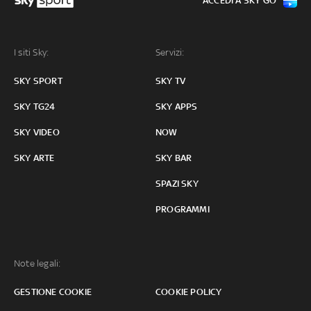
ACCEDI A SKY GO
I siti Sky:
Servizi:
SKY SPORT
SKY TV
SKY TG24
SKY APPS
SKY VIDEO
NOW
SKY ARTE
SKY BAR
SPAZI SKY
PROGRAMMI
Note legali:
GESTIONE COOKIE
COOKIE POLICY