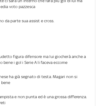
e ci sarà un interno che farà più gol di lui ma
media voto pazzesca
o da parte sua assist e cross.
cudetto figura difensore ma lui giocherà anche a
 bene i gol i Serie A li faceva eccome
inese ha già segnato di testa. Magari non si
r bene
mpista e non punta ed è una grossa differenza.
eti