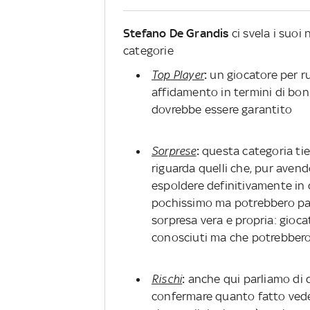
Stefano De Grandis
ci svela i suoi 
categorie
Top Player
:
un giocatore per ru
affidamento in termini di bonu
dovrebbe essere garantito
Sorprese
:
questa categoria tien
riguarda quelli che, pur aven
espoldere definitivamente in 
pochissimo ma potrebbero paga
sorpresa vera e propria: gioc
conosciuti ma che potrebbero 
Rischi
:
anche qui parliamo di d
confermare quanto fatto vedere