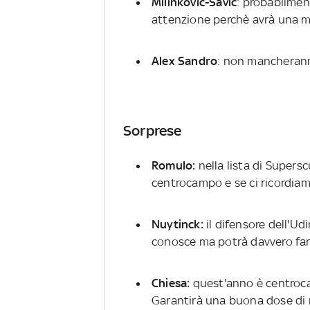
Milinkovic-Savic
: probabilment
attenzione perchè avrà una 
Alex Sandro
: non mancherann
Sorprese
Romulo:
nella lista di Supers
centrocampo e se ci ricordiamo
Nuytinck:
il difensore dell'Ud
conosce ma potrà davvero fa
Chiesa:
quest'anno è centroca
Garantirà una buona dose di r