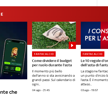
IE
FANTACALCIO
FANTACALCIO
Come dividere il budget
Le 10 regole d'o
per ruolo durante l'asta
dell'asta di fant
Il momento più bello
La stagione fantac
dell'anno si sta avvicinando a
un punto d’inizio 
grandi passi. Sul calendario di
l’asta. È il moment
ogni...
atteso...
04 ago - 21:45
03 ago - 19:57
ente che