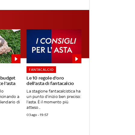
FANTACALCIO
l budget
Le 10 regole d'oro
e l'asta
dell'asta di fantacalcio
lo
La stagione fantacalcistica ha
vicinando a
un punto d’inizio ben preciso:
alendario di
l’asta. È il momento più
atteso...
03 ago - 19:57