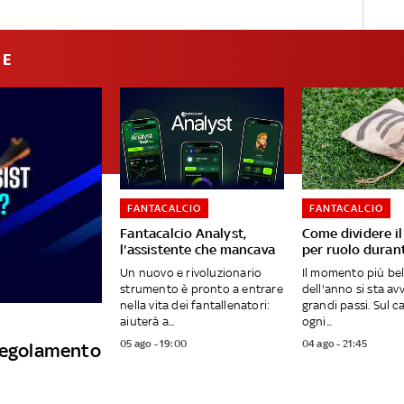
IE
FANTACALCIO
FANTACALCIO
Fantacalcio Analyst,
Come dividere i
l'assistente che mancava
per ruolo durant
Un nuovo e rivoluzionario
Il momento più bel
strumento è pronto a entrare
dell'anno si sta av
nella vita dei fantallenatori:
grandi passi. Sul c
aiuterà a...
ogni...
05 ago - 19:00
04 ago - 21:45
 regolamento