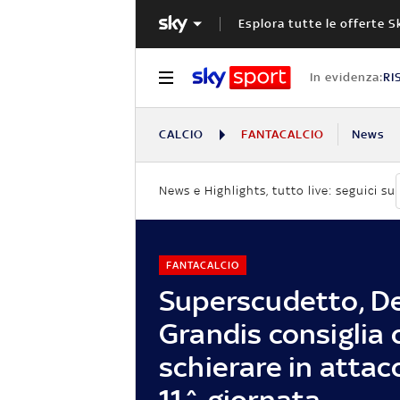
Esplora tutte le offerte S
In evidenza:
RI
CALCIO
FANTACALCIO
News
News e Highlights, tutto live: seguici su
FANTACALCIO
Superscudetto, D
Grandis consiglia 
schierare in attacc
11^ giornata