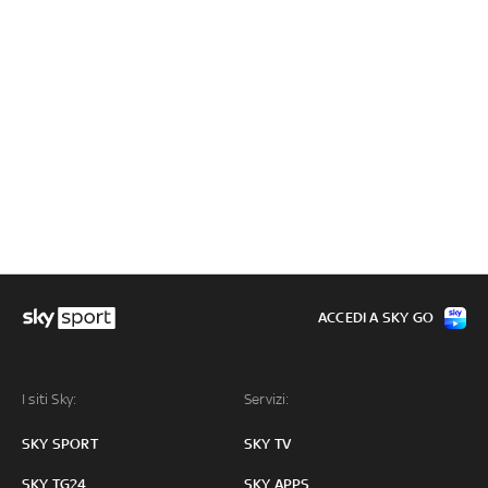
ACCEDI A SKY GO
I siti Sky:
Servizi:
SKY SPORT
SKY TV
SKY TG24
SKY APPS