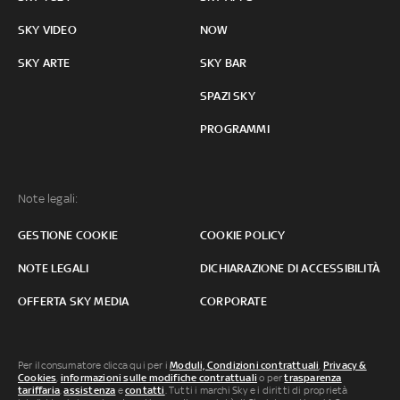
SKY VIDEO
NOW
SKY ARTE
SKY BAR
SPAZI SKY
PROGRAMMI
Note legali:
GESTIONE COOKIE
COOKIE POLICY
NOTE LEGALI
DICHIARAZIONE DI ACCESSIBILITÀ
OFFERTA SKY MEDIA
CORPORATE
Per il consumatore clicca qui per i
Moduli, Condizioni contrattuali
,
Privacy &
Cookies
,
informazioni sulle modifiche contrattuali
o per
trasparenza
tariffaria
,
assistenza
e
contatti
. Tutti i marchi Sky e i diritti di proprietà