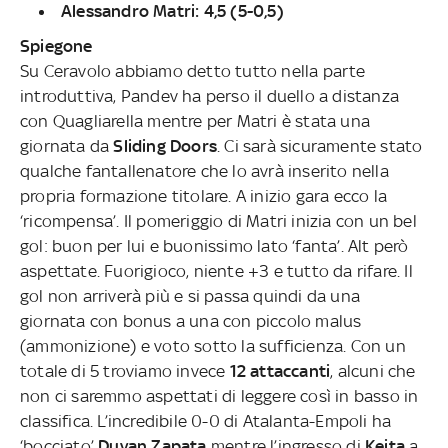
Alessandro Matri: 4,5 (5-0,5)
Spiegone
Su Ceravolo abbiamo detto tutto nella parte
introduttiva, Pandev ha perso il duello a distanza
con Quagliarella mentre per Matri è stata una
giornata da
Sliding Doors
. Ci sarà sicuramente stato
qualche fantallenatore che lo avrà inserito nella
propria formazione titolare. A inizio gara ecco la
‘ricompensa’. Il pomeriggio di Matri inizia con un bel
gol: buon per lui e buonissimo lato ‘fanta’. Alt però
aspettate. Fuorigioco, niente +3 e tutto da rifare. Il
gol non arriverà più e si passa quindi da una
giornata con bonus a una con piccolo malus
(ammonizione) e voto sotto la sufficienza. Con un
totale di 5 troviamo invece
12 attaccanti
, alcuni che
non ci saremmo aspettati di leggere così in basso in
classifica. L’incredibile 0-0 di Atalanta-Empoli ha
‘bocciato’
Duvan Zapata
mentre l’ingresso di
Keita
a